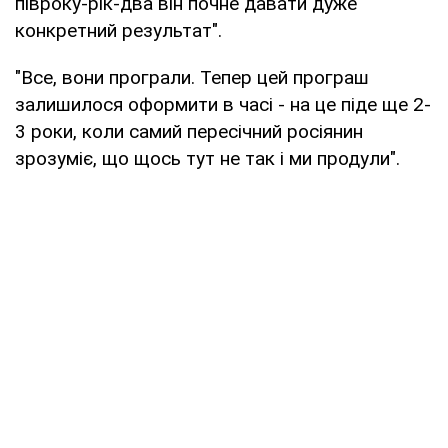
півроку-рік-два він почне давати дуже
конкретний результат".
"Все, вони програли. Тепер цей програш
залишилося оформити в часі - на це піде ще 2-
3 роки, коли самий пересічний росіянин
зрозуміє, що щось тут не так і ми продули".