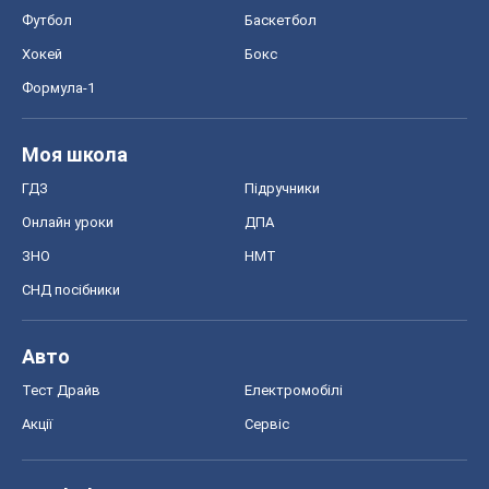
Футбол
Баскетбол
Хокей
Бокс
Формула-1
Моя школа
ГДЗ
Підручники
Онлайн уроки
ДПА
ЗНО
НМТ
СНД посібники
Авто
Тест Драйв
Електромобілі
Акції
Сервіс