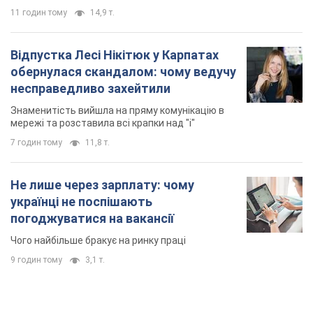
11 годин тому
14,9 т.
Відпустка Лесі Нікітюк у Карпатах
обернулася скандалом: чому ведучу
несправедливо захейтили
Знаменитість вийшла на пряму комунікацію в
мережі та розставила всі крапки над "і"
7 годин тому
11,8 т.
Не лише через зарплату: чому
українці не поспішають
погоджуватися на вакансії
Чого найбільше бракує на ринку праці
9 годин тому
3,1 т.