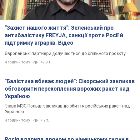
"Захист нашого життя": Зеленський про
антибалістику FREYJA, санкції проти Росії й
підтримку аграріїв. Відео
Європейські партнери долучаються до спільного проєкту
4 години тому
49,9 т.
"Балістика вбиває людей": Сікорський закликав
обговорити перехоплення ворожих ракет над
Україною
Глава МЗС Польщі закликав до збиття російських ракет над
Україною
4 години тому
7,9 т.
Росія вдарила дроном по німецькому судну в