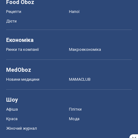
Food Oboz
Рецепти
Напої
Дієти
Економіка
Ринки та компанії
Макроекономіка
MedOboz
Новини медицини
MAMACLUB
Шоу
Афіша
Плітки
Краса
Мода
Жіночий журнал