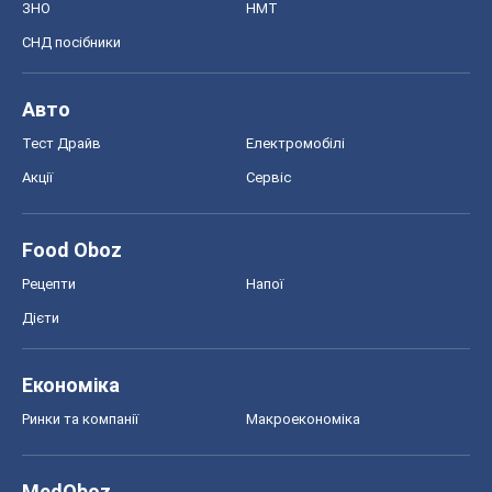
ЗНО
НМТ
СНД посібники
Авто
Тест Драйв
Електромобілі
Акції
Сервіс
Food Oboz
Рецепти
Напої
Дієти
Економіка
Ринки та компанії
Макроекономіка
MedOboz