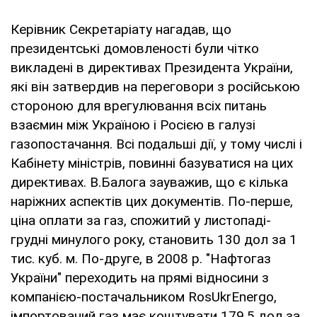
Керівник Секретаріату нагадав, що
президентські домовленості були чітко
викладені в директивах Президента України,
які він затвердив на переговори з російською
стороною для врегулювання всіх питань
взаємин між Україною і Росією в галузі
газопостачання. Всі подальші дії, у тому числі і
Кабінету міністрів, повинні базуватися на цих
директивах. В.Балога зауважив, що є кілька
наріжних аспектів цих документів. По-перше,
ціна оплати за газ, спожитий у листопаді-
грудні минулого року, становить 130 дол за 1
тис. куб. м. По-друге, в 2008 р. "Нафтогаз
України" переходить на прямі відносини з
компанією-постачальником RosUkrEnergo,
імпортований газ має коштувати 179,5 дол за