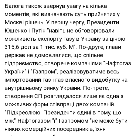
Балога також звернув увагу на кілька
моментів, які визначають суть прийнятих у
Москві рішень. У першу чергу, Президенти
Ющенко і Путін "навіть не обговорювали
можливість експорту газу в Україну за ціною
315,6 дол за 1 тис. куб. М". По-друге, глави
держав не домовлялися, що спільне
підприємство, створене компаніями "Нафтогаз
України" і "Газпром", реалізовуватиме весь
імпортований газ і газ власного видобутку на
внутрішньому ринку України. По-третє,
створення СП розглядалося лише як одна з
можливих форм співпраці двох компаній.
"Підкреслюю: Президенти єдині в тому, що
між" Нафтогазом "і" Газпромом "не може бути
ніяких комерційних посередників, їхня