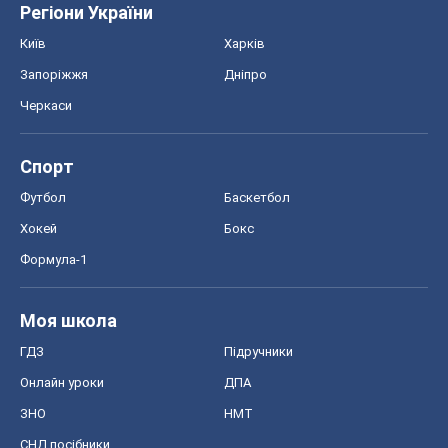
Регіони України
Київ
Харків
Запоріжжя
Дніпро
Черкаси
Спорт
Футбол
Баскетбол
Хокей
Бокс
Формула-1
Моя школа
ГДЗ
Підручники
Онлайн уроки
ДПА
ЗНО
НМТ
СНД посібники