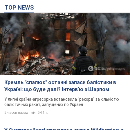
TOP NEWS
Кремль "спалює" останні запаси балістики в
Україні: що буде далі? Інтерв’ю з Шарпом
У липні країна-агресорка встановила "рекорд" за кількістю
балістичних ракет, запущених по Україні
5 часов назад
54,1 т.