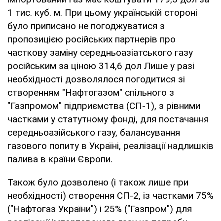
1 тис. куб. м. При цьому українській стороні
було приписано не погоджуватися з
пропозицією російських партнерів про
часткову заміну середньоазіатського газу
російським за ціною 314,6 дол Лише у разі
необхідності дозволялося погодитися зі
створенням "Нафтогазом" спільного з
"Газпромом" підприємства (СП-1), з рівними
частками у статутному фонді, для постачання
середньоазійського газу, балансування
газового попиту в Україні, реалізації надлишків
палива в країни Європи.
Також було дозволено (і також лише при
необхідності) створення СП-2, із частками 75%
("Нафтогаз України") і 25% ("Газпром") для