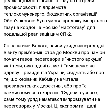
реалізації імпортованого газу на потреби
промисловості, підприємств
теплокомуненерго, бюджетних організацій.
Обов'язковою була умова продажу імпортного
газу на кордоні з Росією "Нафтогазу" для
подальшої реалізації цим СП-2.
Як зазначив Балога, заяви уряду напередодні
візиту прем'єр-міністра до Москви про наміри
почати газові переговори з "чистого аркуша",
як і тези, викладені в листі Тимошенко на
адресу Президента України, свідчать або про
те, що керівник Кабміну не читала
президентських директив , або про їх
навмисному спотворенні. "Судячи з усього,
саме тому уряд намагався імпровізувати на
переговорах у Москві. Ці експромти і далі