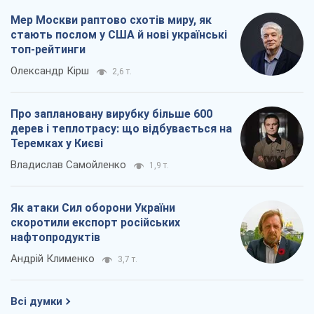
Мер Москви раптово схотів миру, як
стають послом у США й нові українські
топ-рейтинги
Олександр Кірш
2,6 т.
Про заплановану вирубку більше 600
дерев і теплотрасу: що відбувається на
Теремках у Києві
Владислав Самойленко
1,9 т.
Як атаки Сил оборони України
скоротили експорт російських
нафтопродуктів
Андрій Клименко
3,7 т.
Всі думки