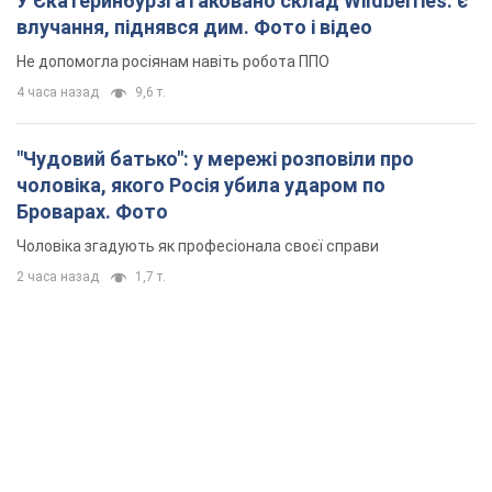
У Єкатеринбурзі атаковано склад Wildberries: є
влучання, піднявся дим. Фото і відео
Не допомогла росіянам навіть робота ППО
4 часа назад
9,6 т.
"Чудовий батько": у мережі розповіли про
чоловіка, якого Росія убила ударом по
Броварах. Фото
Чоловіка згадують як професіонала своєї справи
2 часа назад
1,7 т.