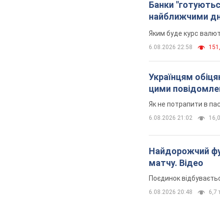
Банки "готуютьс
найближчими д
Яким буде курс валют
6.08.2026 22:58
151,
Українцям обіцяю
цими повідомл
Як не потрапити в па
6.08.2026 21:02
16,0
Найдорожчий фут
матчу. Відео
Поєдинок відбуваєть
6.08.2026 20:48
6,7 