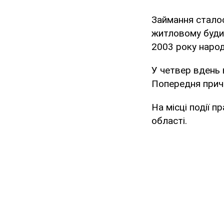
Займання сталос
житловому будин
2003 року наро
У четвер вдень 
Попередня прич
На місці події 
області.