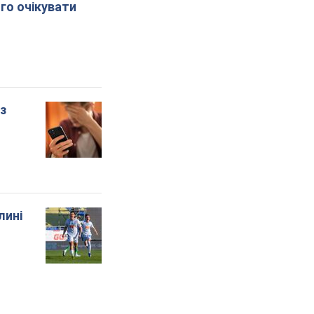
го очікувати
 з
лині