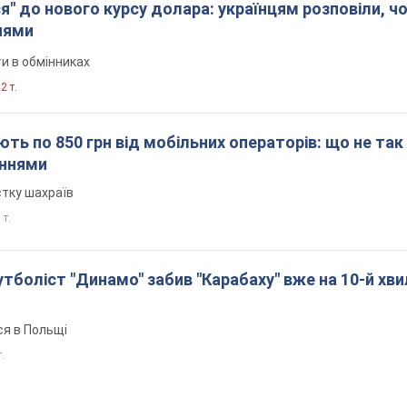
я" до нового курсу долара: українцям розповіли, чо
нями
и в обмінниках
2 т.
ть по 850 грн від мобільних операторів: що не так
еннями
стку шахраїв
 т.
боліст "Динамо" забив "Карабаху" вже на 10-й хви
ся в Польщі
т.