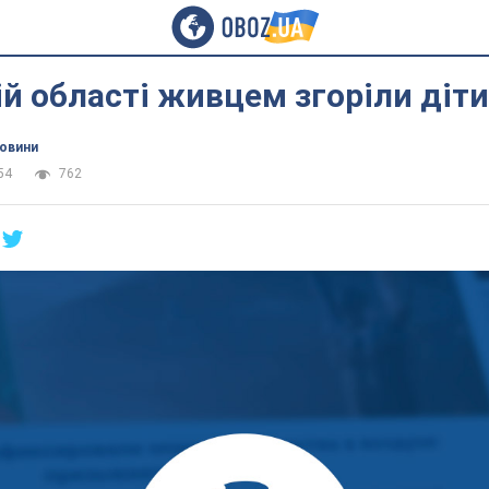
ій області живцем згоріли діти
новини
54
762