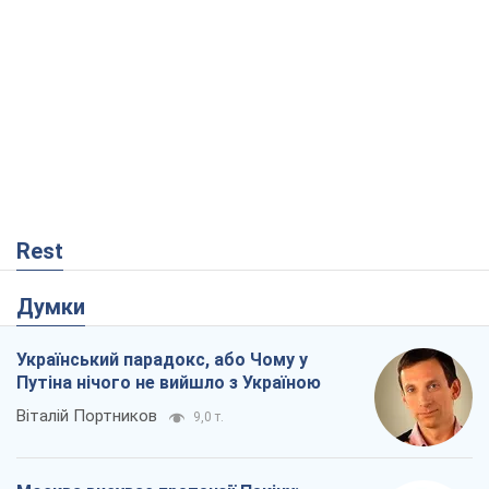
Думки
Український парадокс, або Чому у
Путіна нічого не вийшло з Україною
Віталій Портников
9,0 т.
Москва висуває претензії Пекіну:
дружба перетворюється на залежність
Росії від Китаю
Віктор Каспрук
8,1 т.
Дух Анкоріджа остаточно випарувався
Віктор Андрусів
2,3 т.