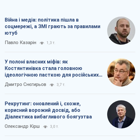
Рекрутинг: оновлений і, схоже,
корисний ворожий досвід, або
Діалектика вибагливого боягузтва
Олександр Кірш
3,0 т.
Ні зброї, ні людей: як Лукашенко будує
нову армію
Ігар Тишкевич
17,2 т.
Всі думки