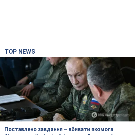
Поставлено завдання – вбивати якомога
більше українців: Фейгін назвав "тригери"
Путіна
У агресора є лише два варіанти примусу України до
капітуляції
2 часа назад
7,6 т.
Армія РФ знищила підприємство Kromberg &
Schubert у Житомирі. Фото
Коли поновить роботу підприємство, наразі невідомо
3 часа назад
11,1 т.