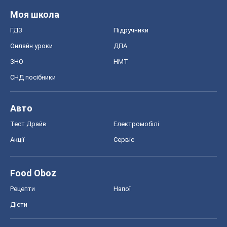
Food Oboz
Рецепти
Напої
Дієти
Економіка
Ринки та компанії
Макроекономіка
MedOboz
Новини медицини
MAMACLUB
Шоу
Афіша
Плітки
Краса
Мода