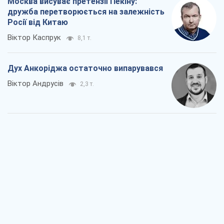
Війна і медіа: політика пішла в
соцмережі, а ЗМІ грають за правилами
ютуб
Павло Казарін
1,3 т.
У полоні власних міфів: як
Костянтинівка стала головною
ідеологічною пасткою для російських
окупантів
Дмитро Снєгирьов
3,7 т.