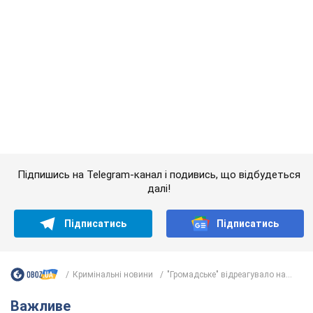
Підписатись
Підписатись
Кримінальні новини
"Громадське" відреагувало на...
Важливе
Красуня зі Львова з рекордом виграла
історичну медаль для України на чемпіонаті