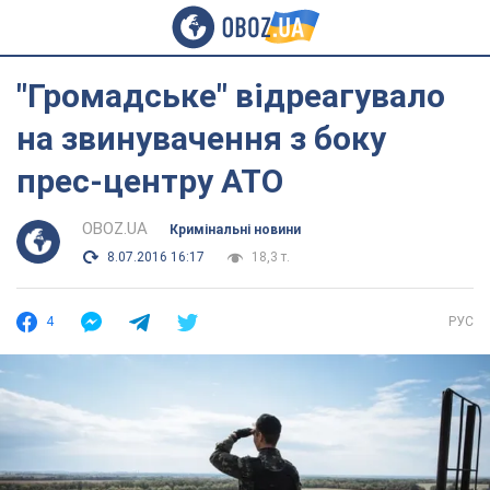
"Громадське" відреагувало
на звинувачення з боку
прес-центру АТО
OBOZ.UA
Кримінальні новини
8.07.2016 16:17
18,3 т.
4
РУС