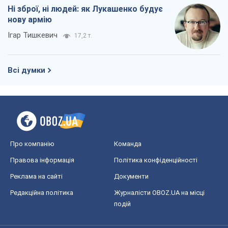
Про компанію
Команда
Правова інформація
Політика конфіденційності
Реклама на сайті
Документи
Редакційна політика
Журналісти OBOZ.UA на місці
подій
OBOZ.UA
Політика
Світ
Розслідування
Блоги
Суспільство
Регіони України
Київ
Харків
Запоріжжя
Дніпро
Черкаси