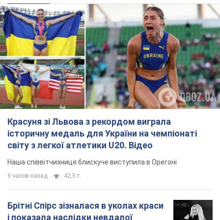
світу з легкої атлетики U20. Відео
Наша співвітчизниця блискуче виступила в Орегоні
9 часов назад
42,5 т.
Брітні Спірс зізналася в уколах краси
і показала наслідки невдалої
косметології: ходила так майже
місяць
Помітний наслідок процедури зберігався
близько чотирьох тижнів
5 часов назад
1,6 т.
У Росії заарештували розробників
дрона, який у квітні презентували
Путіну: у чому річ
Їх підозрюють у шахрайстві
6 часов назад
36,2 т.