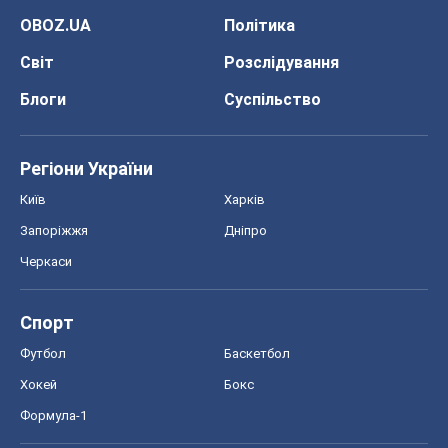
Спорт
Футбол
Баскетбол
Хокей
Бокс
Формула-1
Моя школа
ГДЗ
Підручники
Онлайн уроки
ДПА
ЗНО
НМТ
СНД посібники
Авто
Тест Драйв
Електромобілі
Акції
Сервіс