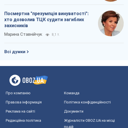
Про компанію
Команда
Правова інформація
Політика конфіденційності
Реклама на сайті
Документи
Редакційна політика
Журналісти OBOZ.UA на місці
подій
OBOZ.UA
Політика
Світ
Розслідування
Блоги
Суспільство
Регіони України
Київ
Харків
Запоріжжя
Дніпро