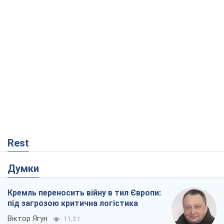
Rest
Думки
Кремль переносить війну в тил Європи:
під загрозою критична логістика
Віктор Ягун
11,3 т.
На якому боці історії виступає Дональд
Трамп?
Віктор Каспрук
9,5 т.
Про заплановану вирубку більше 600
дерев і теплотрасу: що відбувається на
Теремках у Києві
Владислав Самойленко
948