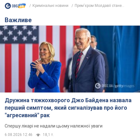
Дружина тяжкохворого Джо Байдена назвала
перший симптом, який сигналізував про його
"агресивний" рак
Спершу лікарі не надали цьому належної уваги
6.08.2026 12:46
18,1 т.
Відпустка Лесі Нікітюк у Карпатах
обернулася скандалом: чому ведучу
несправедливо захейтили
Знаменитість вийшла на пряму комунікацію в
мережі та розставила всі крапки над "і"
6.08.2026 17:32
14,7 т.
"Динамо" з перемоги стартувало у
кваліфікації Ліги конференцій. Відео