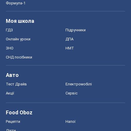
Тест Драйв
Електромобілі
Акції
Сервіс
Food Oboz
Рецепти
Напої
Дієти
Економіка
Ринки та компанії
Макроекономіка
MedOboz
Новини медицини
MAMACLUB
Шоу