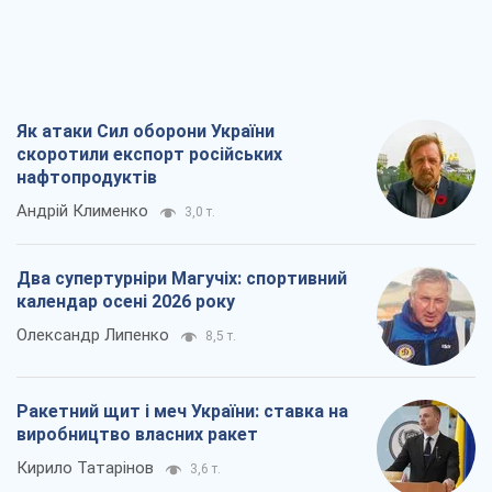
Олександр Липенко
8,5 т.
Ракетний щит і меч України: ставка на
виробництво власних ракет
Кирило Татарінов
3,6 т.
Посмертна "презумпція винуватості":
хто дозволив ТЦК судити загиблих
захисників
Марина Ставнійчук
8,1 т.
Всі думки