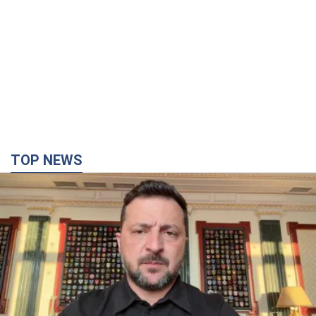
"Захист нашого життя": Зеленський про
антибалістику FREYJA, санкції проти Росії й
підтримку аграріїв. Відео
Європейські партнери долучаються до спільного проєкту
6.08.2026 20:20
88,8 т.
З 1 вересня українським вчителям підвищать
зарплати: Корецький розкрив деталі
Одночасно з підвищенням зарплат педагогам уряд