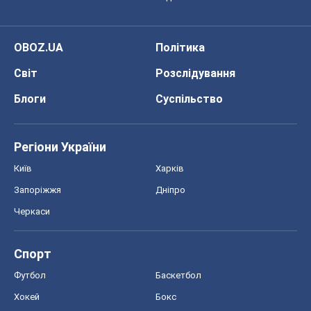
Черкаси
Спорт
Футбол
Баскетбол
Хокей
Бокс
Формула-1
Моя школа
ГДЗ
Підручники
Онлайн уроки
ДПА
ЗНО
НМТ
СНД посібники
Авто