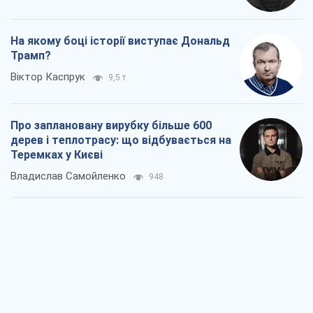
Як атаки Сил оборони України
скоротили експорт російських
нафтопродуктів
Андрій Клименко
3,0 т.
Два супертурніри Магучіх: спортивний
календар осені 2026 року