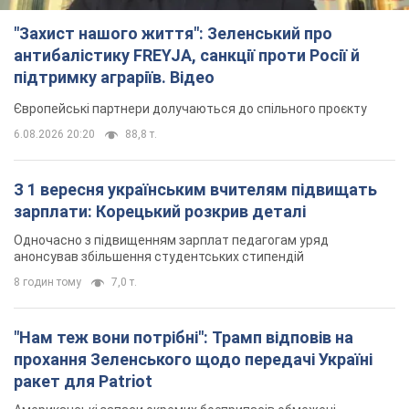
анонсував збільшення студентських стипендій
8 годин тому
7,0 т.
"Нам теж вони потрібні": Трамп відповів на
прохання Зеленського щодо передачі Україні
ракет для Patriot
Американські запаси окремих боєприпасів обмежені
7 годин тому
2,5 т.