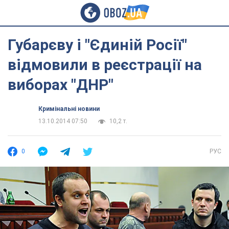
Губарєву і "Єдиній Росії"
відмовили в реєстрації на
виборах "ДНР"
Кримінальні новини
13.10.2014 07:50
10,2 т.
0
РУС