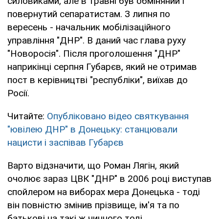
силовиками, але в травні був обміняний і
повернутий сепаратистам. З липня по
вересень - начальник мобілізаційного
управління "ДНР". В даний час глава руху
"Новоросія". Після проголошення "ДНР"
наприкінці серпня Губарєв, який не отримав
пост в керівництві "республіки", виїхав до
Росії.
Читайте:
Опубліковано відео святкування
"ювілею ДНР" в Донецьку: станцювали
нацисти і заспівав Губарєв
Варто відзначити, що Роман Лягін, який
очолює зараз ЦВК "ДНР" в 2006 році виступав
спойлером на виборах мера Донецька - тоді
він повністю змінив прізвище, ім'я та по
батькові на такі ж чинного тоді