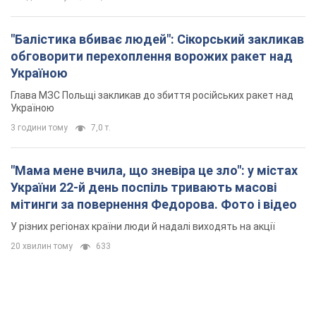
"Балістика вбиває людей": Сікорський закликав
обговорити перехоплення ворожих ракет над
Україною
Глава МЗС Польщі закликав до збиття російських ракет над
Україною
3 години тому
7,0 т.
"Мама мене вчила, що зневіра це зло": у містах
України 22-й день поспіль тривають масові
мітинги за повернення Федорова. Фото і відео
У різних регіонах країни люди й надалі виходять на акції
20 хвилин тому
633