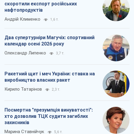
скоротили експорт російських
нафтопродуктів
Андрій Клименко
1,6 т.
Два супертурніри Магучіх: спортивний
календар осені 2026 року
Олександр Липенко
3,7 т.
Ракетний щит і меч України: ставка на
виробництво власних ракет
Кирило Татарінов
2,3 т.
Посмертна "презумпція винуватості":
хто дозволив ТЦК судити загиблих
захисників
Марина Ставнійчук
5,6 т.