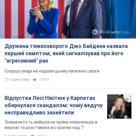
Дружина тяжкохворого Джо Байдена назвала
перший симптом, який сигналізував про його
"агресивний" рак
Спершу лікарі не надали цьому належної уваги
10 годин тому
13,9 т.
Відпустка Лесі Нікітюк у Карпатах
обернулася скандалом: чому ведучу
несправедливо захейтили
Знаменитість вийшла на пряму комунікацію в
мережі та розставила всі крапки над "і"