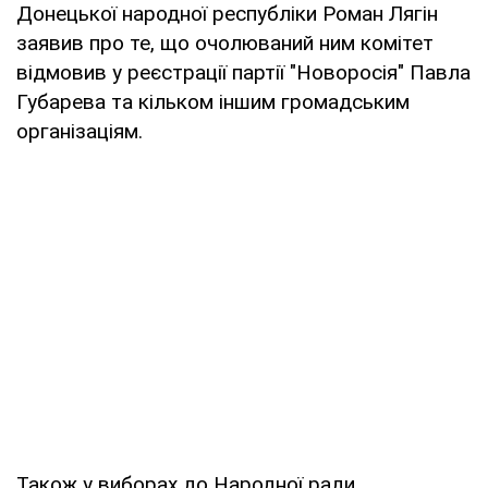
Донецької народної республіки Роман Лягін
заявив про те, що очолюваний ним комітет
відмовив у реєстрації партії "Новоросія" Павла
Губарева та кільком іншим громадським
організаціям.
Також у виборах до Народної ради