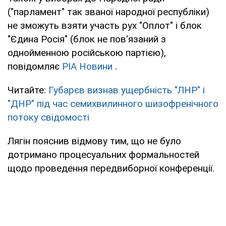
("парламент" так званої народної республіки)
не зможуть взяти участь рух "Оплот" і блок
"Єдина Росія" (блок не пов'язаний з
однойменною російською партією),
повідомляє
РІА Новини
.
Читайте:
Губарєв визнав ущербність "ЛНР" і
"ДНР" під час семихвилинного шизофренічного
потоку свідомості
Лягін пояснив відмову тим, що не було
дотримано процесуальних формальностей
щодо проведення передвиборної конференції.