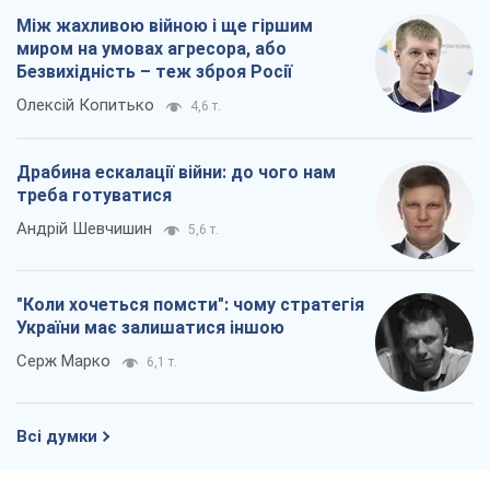
України має залишатися іншою
Серж Марко
6,1 т.
Всі думки
Про компанію
Команда
Правова інформація
Політика конфіденційності
Реклама на сайті
Документи
Редакційна політика
Журналісти OBOZ.UA на місці
подій