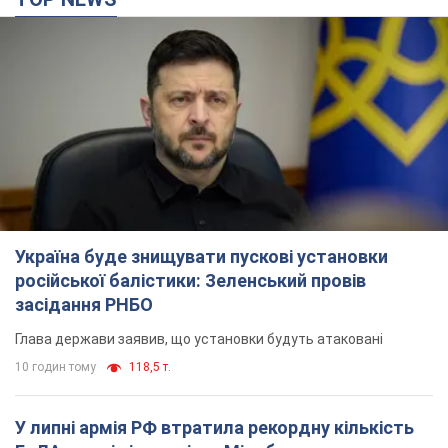
російської балістики: Зеленський провів
засідання РНБО
Глава держави заявив, що установки будуть атаковані
10 годин тому
118,5 т.
У липні армія РФ втратила рекордну кількість
БпЛА, човнів і катерів: в Міноборони
оприлюднили статистику
Минулого місяця також зросли втрати РФ у живій силі, танках
та кількість уражень на великій відстані
8 годин тому
4,4 т.
"Потрібні швидкі та нестандартні підходи":
Корецький пообіцяв надати бізнесу
пріоритетний доступ до наявних складських
приміщень
Так чи так, бізнес після обстрілів отримає підтримку
4 години тому
585