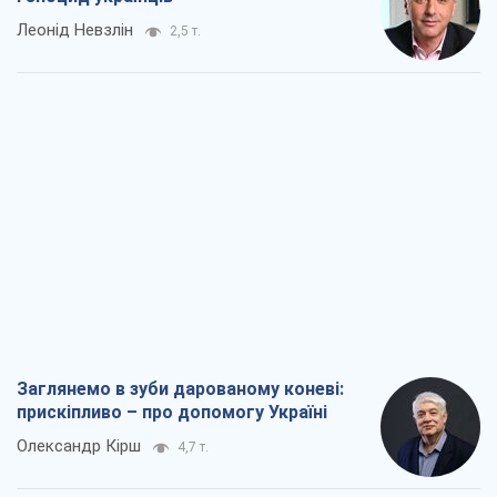
Заглянемо в зуби дарованому коневі:
прискіпливо – про допомогу Україні
Олександр Кірш
4,7 т.
Між жахливою війною і ще гіршим
миром на умовах агресора, або
Безвихідність – теж зброя Росії
Олексій Копитько
4,6 т.
Драбина ескалації війни: до чого нам
треба готуватися
Андрій Шевчишин
5,6 т.
"Коли хочеться помсти": чому стратегія