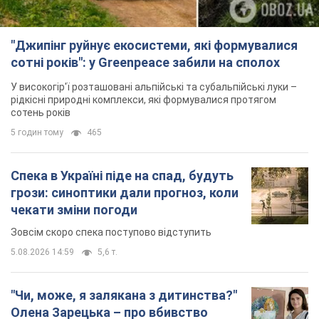
чекати зміни погоди
Зовсім скоро спека поступово відступить
5.08.2026 14:59
5,6 т.
"Чи, може, я залякана з дитинства?"
Олена Зарецька – про вбивство
бабусі-дисидентки Алли Горської,
критику Дмитра Стуса та втечу в
OBOZ.UA зустрів онуку художниці-дисидентки в
Португалію з 5 дітьми
Лісабоні
5.08.2026 04:00
25,7 т.