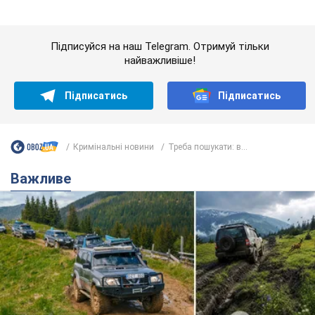
"Джипінг руйнує екосистеми, які формувалися
сотні років": у Greenpeace забили на сполох
У високогір'ї розташовані альпійські та субальпійські луки –
рідкісні природні комплекси, які формувалися протягом
сотень років
5 годин тому
465
Спека в Україні піде на спад, будуть
грози: синоптики дали прогноз, коли