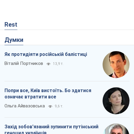
Попри все, Київ вистоїть. Бо здатися
означає втратити все
Ольга Айвазовська
9,6 т.
Захід зобов'язаний зупинити путінський
геноцид українців
Леонід Невзлін
2,5 т.