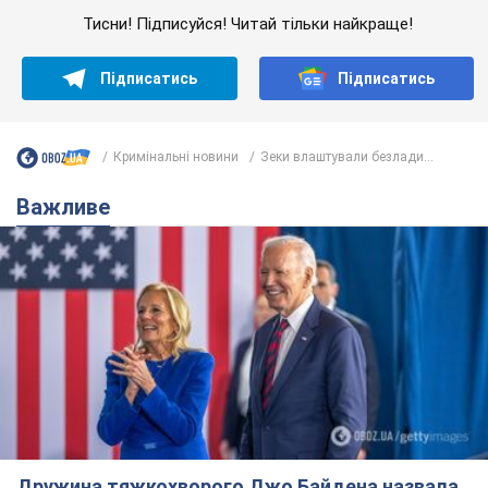
Тисни! Підписуйся! Читай тільки найкраще!
Підписатись
Підписатись
Кримінальні новини
Зеки влаштували безлади...
Важливе
Дружина тяжкохворого Джо Байдена назвала