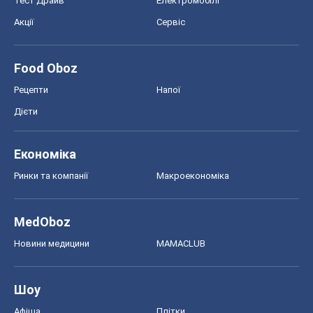
Тест Драйв
Електромобілі
Акції
Сервіс
Food Oboz
Рецепти
Напої
Дієти
Економіка
Ринки та компанії
Макроекономіка
MedOboz
Новини медицини
MAMACLUB
Шоу
Афіша
Плітки