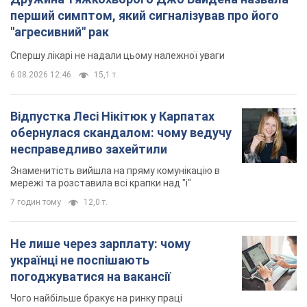
перший симптом, який сигналізував про його
"агресивний" рак
Спершу лікарі не надали цьому належної уваги
6.08.2026 12:46
15,1 т.
Відпустка Лесі Нікітюк у Карпатах
обернулася скандалом: чому ведучу
несправедливо захейтили
Знаменитість вийшла на пряму комунікацію в
мережі та розставила всі крапки над "і"
7 годин тому
12,0 т.
Не лише через зарплату: чому
українці не поспішають
погоджуватися на вакансії
Чого найбільше бракує на ринку праці