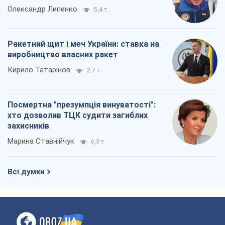
Олександр Липенко
5,4 т.
Ракетний щит і меч України: ставка на
виробництво власних ракет
Кирило Татарінов
2,7 т.
Посмертна "презумпція винуватості":
хто дозволив ТЦК судити загиблих
захисників
Марина Ставнійчук
6,3 т.
Всі думки