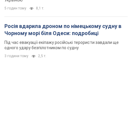
Україною
5 годин тому
8,1 т.
Росія вдарила дроном по німецькому судну в
Чорному морі біля Одеси: подробиці
Під час евакуації екіпажу російські терористи завдали ще
одного удару безпілотником по судну
3 години тому
2,5 т.