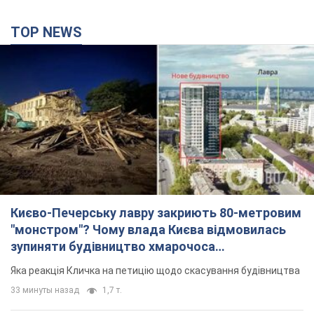
TOP NEWS
Києво-Печерську лавру закриють 80-метровим
"монстром"? Чому влада Києва відмовилась
зупиняти будівництво хмарочоса
"московського вірянина"
Яка реакція Кличка на петицію щодо скасування будівництва
33 минуты назад
1,7 т.