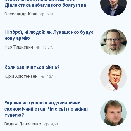
Діалектика вибагливого боягузтва
Олександр Кірш
678
Ні зброї, ні людей: як Лукашенко будує
нову армію
Ігар Тишкевич
16,2 т.
Коли закінчиться війна?
Юрій Хрістензен
12,1 т.
Україна вступила в надзвичайний
економічний стан. Чи є світло вкінці
тунелю?
Вадим Денисенко
9,6 т.