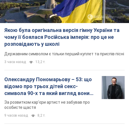
Якою була оригінальна версія гімну України та
чому її боялася Російська імперія: про це не
розповідають у школі
Державним символом є тільки перший куплет та приспів пісні
3 часа назад
13,2 т.
Олександру Пономарьову – 53: що
відомо про трьох дітей секс-
символа 90-х та який вигляд вони
мають
За розвитком кар'єри артист не забував про
особисте щастя
9 часов назад
8,2 т.