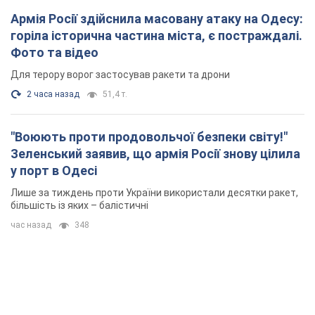
Армія Росії здійснила масовану атаку на Одесу:
горіла історична частина міста, є постраждалі.
Фото та відео
Для терору ворог застосував ракети та дрони
2 часа назад
51,4 т.
"Воюють проти продовольчої безпеки світу!"
Зеленський заявив, що армія Росії знову цілила
у порт в Одесі
Лише за тиждень проти України використали десятки ракет,
більшість із яких – балістичні
час назад
348