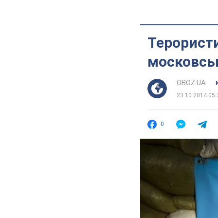
Терористи
московсь
OBOZ.UA
23.10.2014 05:
0