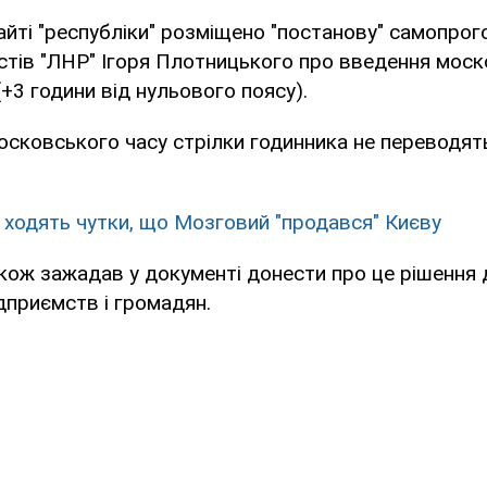
айті "республіки" розміщено "постанову" самопро
тів "ЛНР" Ігоря Плотницького про введення моск
(+3 години від нульового поясу).
осковського часу стрілки годинника не переводять
 ходять чутки, що Мозговий "продався" Києву
ож зажадав у документі донести про це рішення д
ідприємств і громадян.