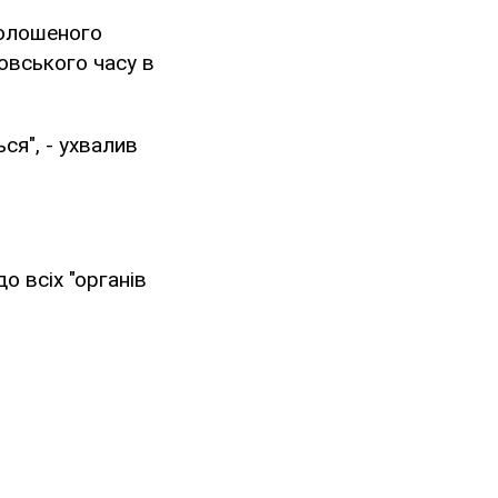
голошеного
овського часу в
ся", - ухвалив
о всіх "органів