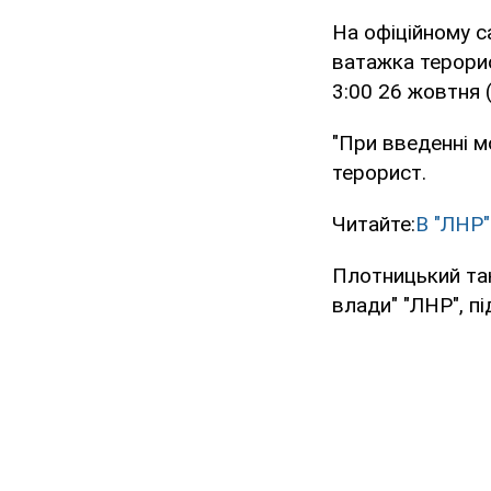
На офіційному с
ватажка терорис
3:00 26 жовтня 
"При введенні м
терорист.
Читайте:
В "ЛНР"
Плотницький так
влади" "ЛНР", п