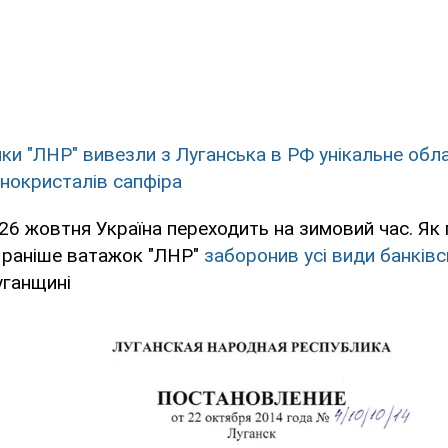
ки "ЛНР" вивезли з Луганська в РФ унікальне обл
нокристалів сапфіра
26 жовтня Україна переходить на зимовий час. Як
, раніше ватажок "ЛНР"
заборонив усі види банківс
уганщині