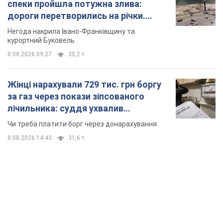
спеки пройшла потужна злива:
дороги перетворились на річки.
Відео
Негода накрила Івано-Франківщину та
курортний Буковель
8.08.2026 09:27
35,2 т.
Жінці нарахували 729 тис. грн боргу
за газ через покази зіпсованого
лічильника: суддя ухвалив
неочікуване рішення
Чи треба платити борг через донарахування
8.08.2026 14:43
31,6 т.