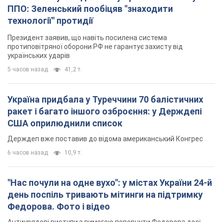
ППО: Зеленський пообіцяв "знаходити
технології" протидії
Президент заявив, що навіть посилена система
протиповітряної оборони РФ не гарантує захисту від
українських ударів
5 часов назад
41,2 т.
Україна придбала у Туреччини 70 балістичних
ракет і багато іншого озброєння: у Держдепі
США оприлюднили список
Держдеп вже поставив до відома американський Конгрес
6 часов назад
10,9 т.
"Нас почули на одне вухо": у містах України 24-й
день поспіль тривають мітинги на підтримку
Федорова. Фото і відео
Антиурядові виступи з вимогою повернути Федорова досі