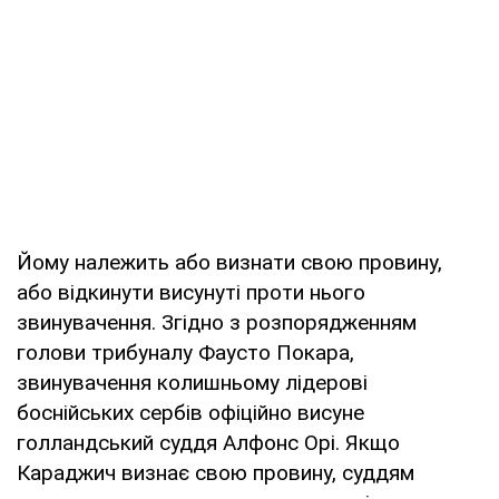
Йому належить або визнати свою провину,
або відкинути висунуті проти нього
звинувачення. Згідно з розпорядженням
голови трибуналу Фаусто Покара,
звинувачення колишньому лідерові
боснійських сербів офіційно висуне
голландський суддя Алфонс Орі. Якщо
Караджич визнає свою провину, суддям