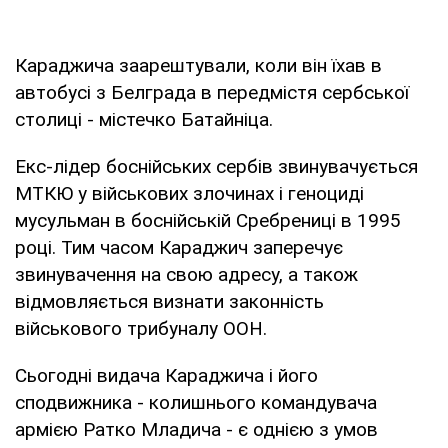
Караджича заарештували, коли він їхав в
автобусі з Белграда в передмістя сербської
столиці - містечко Батайніца.
Екс-лідер боснійських сербів звинувачується
МТКЮ у військових злочинах і геноциді
мусульман в боснійській Сребрениці в 1995
році. Тим часом Караджич заперечує
звинувачення на свою адресу, а також
відмовляється визнати законність
військового трибуналу ООН.
Сьогодні видача Караджича і його
сподвижника - колишнього командувача
армією Ратко Младича - є однією з умов