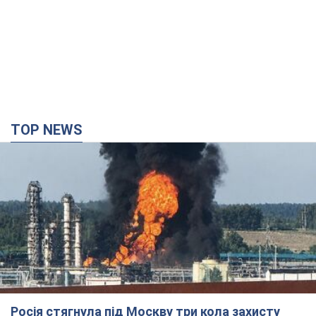
TOP NEWS
Росія стягнула під Москву три кола захисту