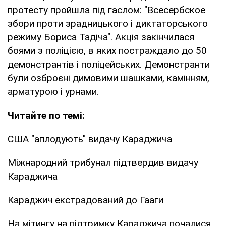
протесту пройшла під гаслом: "Всесербское
збори проти зрадницького і диктаторського
режиму Бориса Тадіча". Акція закінчилася
боями з поліцією, в яких постраждало до 50
демонстрантів і поліцейських. Демонстранти
були озброєні димовими шашками, камінням,
арматурою і урнами.
Читайте по темі:
США "аплодують" видачу Караджича
Міжнародний трибунал підтвердив видачу
Караджича
Караджич екстрадований до Гааги
На мітингу на підтримку Караджича почалися