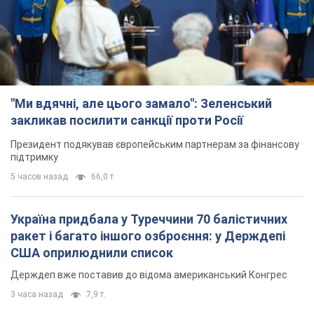
"Ми вдячні, але цього замало": Зеленський
закликав посилити санкції проти Росії
Президент подякував європейським партнерам за фінансову
підтримку
5 часов назад
66,0 т.
Україна придбала у Туреччини 70 балістичних
ракет і багато іншого озброєння: у Держдепі
США оприлюднили список
Держдеп вже поставив до відома американський Конгрес
3 часа назад
7,9 т.