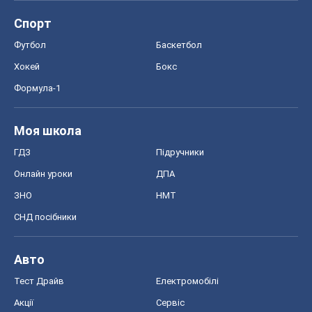
Спорт
Футбол
Баскетбол
Хокей
Бокс
Формула-1
Моя школа
ГДЗ
Підручники
Онлайн уроки
ДПА
ЗНО
НМТ
СНД посібники
Авто
Тест Драйв
Електромобілі
Акції
Сервіс