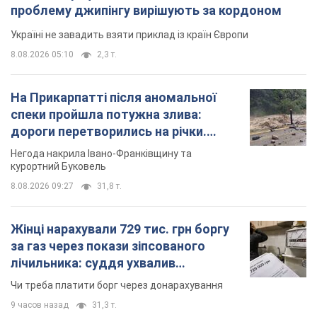
проблему джипінгу вирішують за кордоном
Україні не завадить взяти приклад із країн Європи
8.08.2026 05:10
2,3 т.
На Прикарпатті після аномальної
спеки пройшла потужна злива:
дороги перетворились на річки.
Відео
Негода накрила Івано-Франківщину та
курортний Буковель
8.08.2026 09:27
31,8 т.
Жінці нарахували 729 тис. грн боргу
за газ через покази зіпсованого
лічильника: суддя ухвалив
неочікуване рішення
Чи треба платити борг через донарахування
9 часов назад
31,3 т.