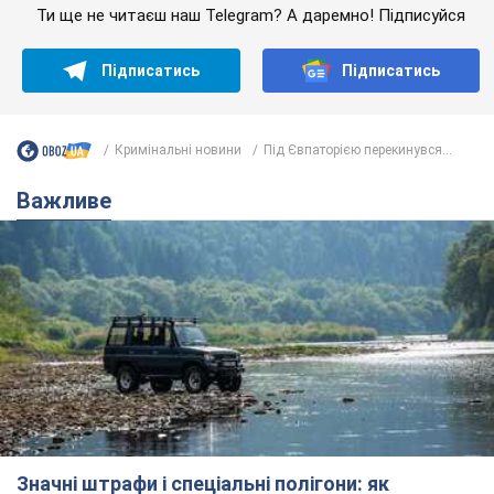
Ти ще не читаєш наш Telegram? А даремно! Підписуйся
Підписатись
Підписатись
Кримінальні новини
Під Євпаторією перекинувся...
Важливе
Значні штрафи і спеціальні полігони: як