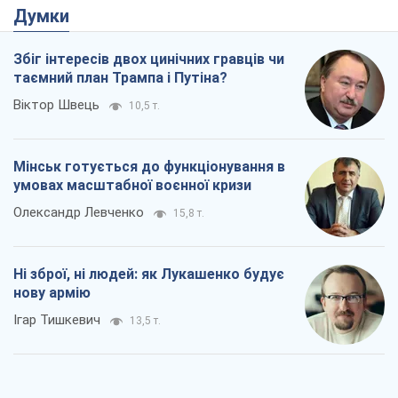
Думки
Збіг інтересів двох цинічних гравців чи
таємний план Трампа і Путіна?
Віктор Швець
10,5 т.
Мінськ готується до функціонування в
умовах масштабної воєнної кризи
Олександр Левченко
15,8 т.
Ні зброї, ні людей: як Лукашенко будує
нову армію
Ігар Тишкевич
13,5 т.