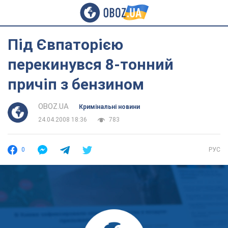
Під Євпаторією
перекинувся 8-тонний
причіп з бензином
OBOZ.UA
Кримінальні новини
24.04.2008 18:36
783
0
РУС