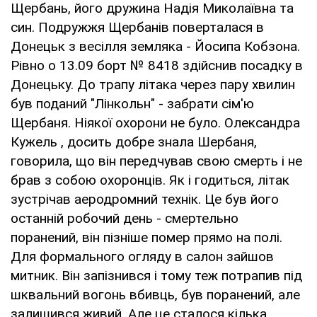
Щербань, його дружина Надія Миколаївна та
син. Подружжя Щербанів поверталася в
Донецьк з весілля земляка - Йосипа Кобзона.
Рівно о 13.09 борт № 8418 здійснив посадку в
Донецьку. До трапу літака через пару хвилин
був поданий "Лінкольн" - забрати сім'ю
Щербаня. Ніякої охорони не було. Олександра
Кужель , досить добре знала Шербаня,
говорила, що він передчував свою смерть і не
брав з собою охоронців. Як і годиться, літак
зустрічав аеродромний технік. Це був його
останній робочий день - смертельно
поранений, він пізніше помер прямо на полі.
Для формального огляду в салон зайшов
митник. Він запізнився і тому теж потрапив під
шквальний вогонь вбивць, був поранений, але
залишився живий. Але це сталося кілька