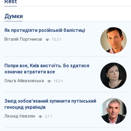
Rest
Думки
Як протидіяти російській балістиці
Віталій Портников
15,3 т.
Попри все, Київ вистоїть. Бо здатися
означає втратити все
Ольга Айвазовська
10,3 т.
Захід зобов'язаний зупинити путінський
геноцид українців
Леонід Невзлін
3,7 т.