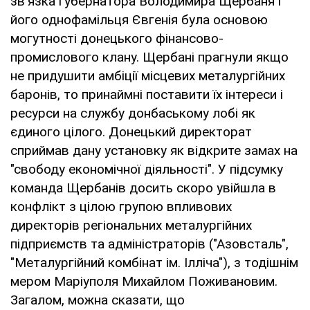
зв'язка губернатора Володимира Щербаня і
його однофамільця Євгенія була основою
могутності донецького фінансово-
промислового клану. Щербані прагнули якщо
не придушити амбіції місцевих металургійних
баронів, то принаймні поставити їх інтереси і
ресурси на службу донбаському лобі як
єдиного цілого. Донецький директорат
сприймав дану установку як відкрите замах на
"свободу економічної діяльності". У підсумку
команда Щербанів досить скоро увійшла в
конфлікт з цілою групою впливових
директорів регіональних металургійних
підприємств та адміністраторів ("Азовсталь",
"Металургійний комбінат ім. Ілліча"), з тодішнім
мером Маріуполя Михайлом Поживановим.
Загалом, можна сказати, що