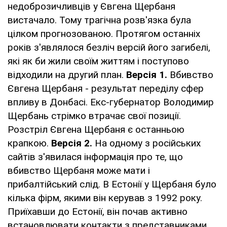
недоброзичливців у Євгена Щербаня
вистачало. Тому трагічна розв'язка була
цілком прогнозованою. Протягом останніх
років з'являлося безліч версій його загибелі,
які як би жили своїм життям і поступово
відходили на другий план.
Версія 1.
Вбивство
Євгена Щербаня - результат переділу сфер
впливу в Донбасі. Екс-губернатор Володимир
Щербань стрімко втрачає свої позиції.
Розстріл Євгена Щербаня є останньою
крапкою.
Версія 2.
На одному з російських
сайтів з'явилася інформація про те, що
вбивство Щербаня може мати і
прибалтійський слід. В Естонії у Щербаня було
кілька фірм, якими він керував з 1992 року.
Приїхавши до Естонії, він почав активно
встановлювати контакти з представниками