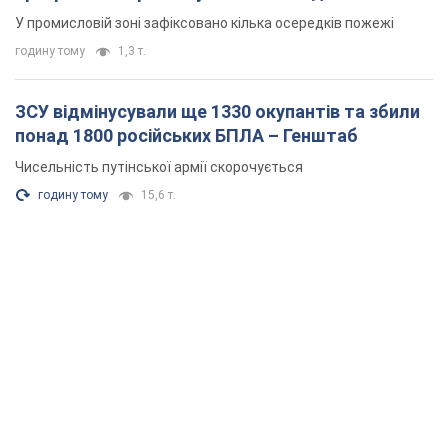
У промисловій зоні зафіксовано кілька осередків пожежі
годину тому
1,3 т.
ЗСУ відмінусували ще 1330 окупантів та збили
понад 1800 російських БПЛА – Генштаб
Чисельність путінської армії скорочується
годину тому
15,6 т.