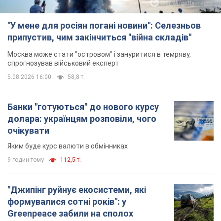
"У мене для росіян погані новини": Селезньов
припустив, чим закінчиться "війна складів"
Москва може стати "островом" і зануритися в темряву,
спрогнозував військовий експерт
5.08.2026 16:00
58,8 т.
Банки "готуються" до нового курсу
долара: українцям розповіли, чого
очікувати
Яким буде курс валюти в обмінниках
9 годин тому
112,5 т.
"Джипінг руйнує екосистеми, які
формувалися сотні років": у
Greenpeace забили на сполох