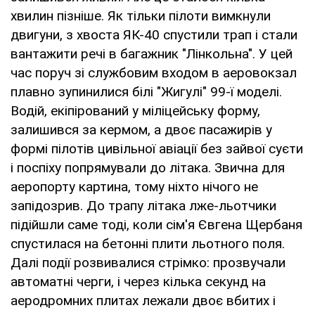
хвилин пізніше. Як тільки пілоти вимкнули
двигуни, з хвоста ЯК-40 спустили трап і стали
вантажити речі в багажник "Лінкольна". У цей
час поруч зі службовим входом в аеровокзал
плавно зупинилися білі "Жигулі" 99-ї моделі.
Водій, екіпірований у міліцейську форму,
залишився за кермом, а двоє пасажирів у
формі пілотів цивільної авіації без зайвої суєти
і поспіху попрямували до літака. Звична для
аеропорту картина, тому ніхто нічого не
запідозрив. До трапу літака лже-льотчики
підійшли саме тоді, коли сім'я Євгена Щербаня
спустилася на бетонні плити льотного поля.
Далі події розвивалися стрімко: прозвучали
автоматні черги, і через кілька секунд на
аеродромних плитах лежали двоє вбитих і