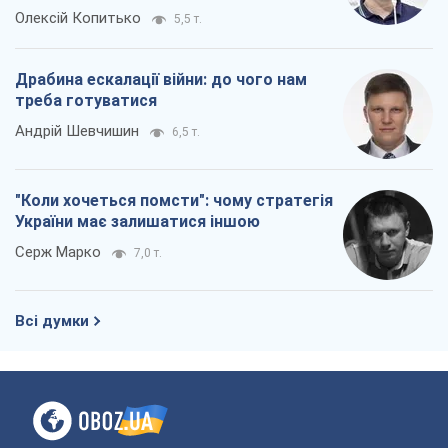
Олексій Копитько
5,5 т.
Драбина ескалації війни: до чого нам
треба готуватися
Андрій Шевчишин
6,5 т.
"Коли хочеться помсти": чому стратегія
України має залишатися іншою
Серж Марко
7,0 т.
Всі думки