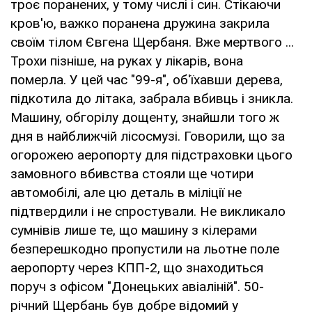
троє поранених, у тому числі і син. Стікаючи
кров'ю, важко поранена дружина закрила
своїм тілом Євгена Щербаня. Вже мертвого ...
Трохи пізніше, на руках у лікарів, вона
померла. У цей час "99-я", об'їхавши дерева,
підкотила до літака, забрала вбивць і зникла.
Машину, обгорілу дощенту, знайшли того ж
дня в найближчій лісосмузі. Говорили, що за
огорожею аеропорту для підстраховки цього
замовного вбивства стояли ще чотири
автомобілі, але цю деталь в міліції не
підтвердили і не спростували. Не викликало
сумнівів лише те, що машину з кілерами
безперешкодно пропустили на льотне поле
аеропорту через КПП-2, що знаходиться
поруч з офісом "Донецьких авіаліній". 50-
річний Щербань був добре відомий у