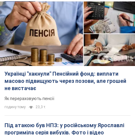
Українці "хакнули" Пенсійний фонд: виплати
масово підвищують через позови, але грошей
не вистачає
Як перераховують пенсії
годину тому
23,3 т.
Під атакою був НПЗ: у російському Ярославлі
прогриміла серія вибухів. Фото і відео