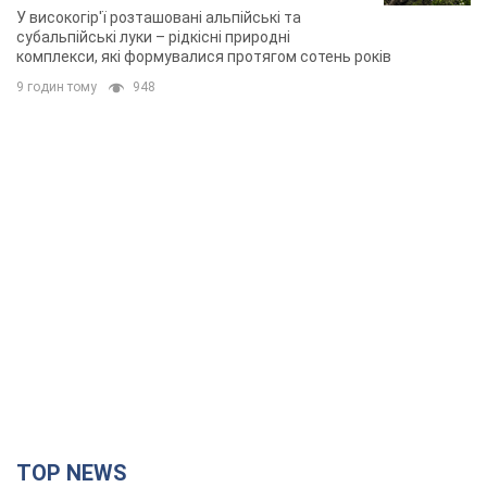
У високогір'ї розташовані альпійські та
субальпійські луки – рідкісні природні
комплекси, які формувалися протягом сотень років
9 годин тому
948
TOP NEWS