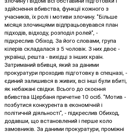
злочину і відомі всі обставини підготовки і
здійснення вбивства, функції кожного з
учасників, їх ролі і мотиви злочину. "Більше
місяця злочинцями відпрацьовувався план
підходів, відходу, розподіл ролей", -
підкреслив Обіход. За його словами, група
кілерів складалася з 5 чоловік. З них двоє -
українці, решта - вихідці з інших країн.
Затриманий вбивця, який за даними
прокуратури проходив підготовку в спецназі, -
єдиний залишився в живих, всі інші були вбиті,
як небажані свідки. Всього до скоєння
вбивства Щербаня причетне 10 осіб. "Мотив -
позбутися конкурента в економічній і
політичній діяльності", - підкреслив Обиход,
додавши, що встановлений і перше коло
замовників. За даними прокуратури, проміжні