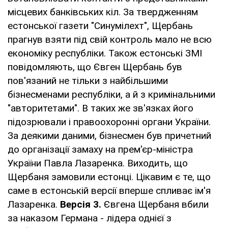
місцевих банківських кіл. За твердженням
естонської газети "Синумілехт", Щербань
прагнув взяти під свій контроль мало не всю
економіку республіки. Також естонські ЗМІ
повідомляють, що Євген Щербань був
пов'язаний не тільки з найбільшими
бізнесменами республіки, а й з кримінальними
"авторитетами". В таких же зв'язках його
підозрювали і правоохоронні органи України.
За деякими даними, бізнесмен був причетний
до організації замаху на прем'єр-міністра
України Павла Лазаренка. Виходить, що
Щербаня замовили естонці. Цікавим є те, що
саме в естонській версії вперше спливає ім'я
Лазаренка.
Версія 3.
Євгена Щербаня вбили
за наказом Германа - лідера однієї з