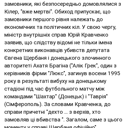
замовники, які безпосередньо домовлялися з
Кілер, "вже мертві". Обиход припускає, що
замовники першого рівня належать до
економічних та політичних кіл. У свою чергу,
міністр внутрішніх справ Юрій Кравченко
заявив, що слідству відомі не тільки імена
конкретних виконавців убивств депутата
Євгена Щербаня і донецького злочинного
авторитеті Ахатя Брагіна ("Алік Грек", один з
керівників фірми "Люкс", загинув восени 1995
року в результаті вибуху на донецькому
стадіоні під час футбольного матчу між
командами "Шахтар" (Донецьк) і "Таврія"
(Сімферополь). За словами Кравченка, до
справи причетні "дехто ... з верхів, хто
замовляв ці вбивства ". Загалом, саме з цього
моменту у справі Щербаня офіційно"