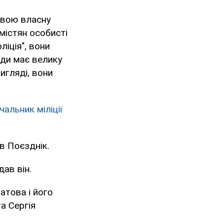
свою власну
 містян особисті
ліція", вони
ади має велику
игляді, вони
чальник міліції
в Поєзднік.
дав він.
атова і його
а Сергія