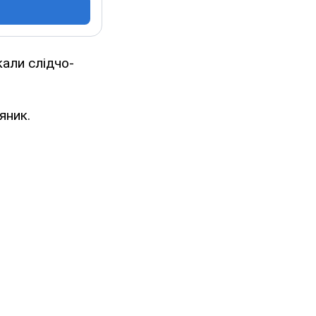
кали слідчо-
яник.