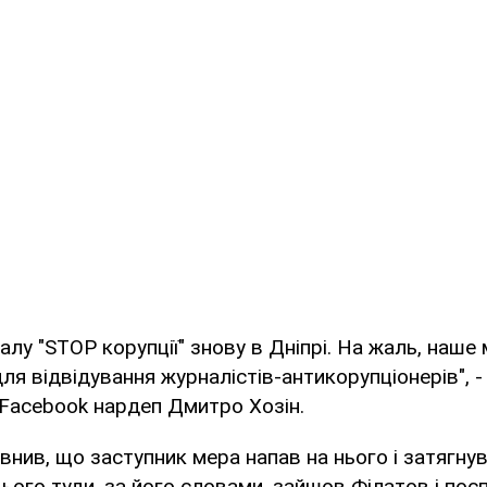
алу "STOP корупції" знову в Дніпрі. На жаль, наше 
ля відвідування журналістів-антикорупціонерів", -
в Facebook нардеп Дмитро Хозін.
внив, що заступник мера напав на нього і затягну
цього туди, за його словами, зайшов Філатов і посп