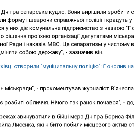
ї Дніпра сєпарське кудло. Вони вирішили зробити 
ли форму і шеврони справжньої поліції і крадуть у
ся у них діє комунальне підприємство з назвою "По
 рішення про їхню організації депутатами міськр
вної Ради і наказів МВС. Це сепаратизм у чистому в
міняти собою державу", - зазначив він.
івці створили "муніципальну поліцію": її очолив на
нь міськради", - прокоментував журналіст В'ячесла
 є розбиті обличчя. Нічого так ранок почався", - до
режах звинуватили в бійці мера Дніпра Бориса Філ
йла Лисенка, які нібито побили місцевого активіст