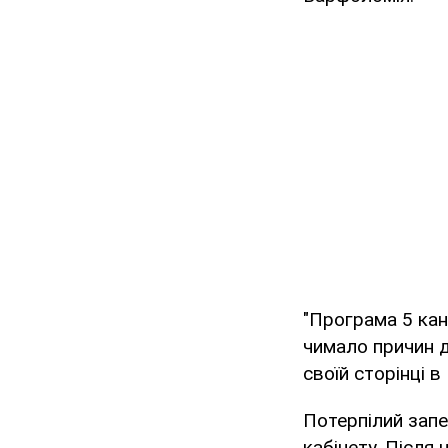
"Програма 5 кан
чимало причин д
своїй сторінці 
Потерпілий запе
кабінету. Після 