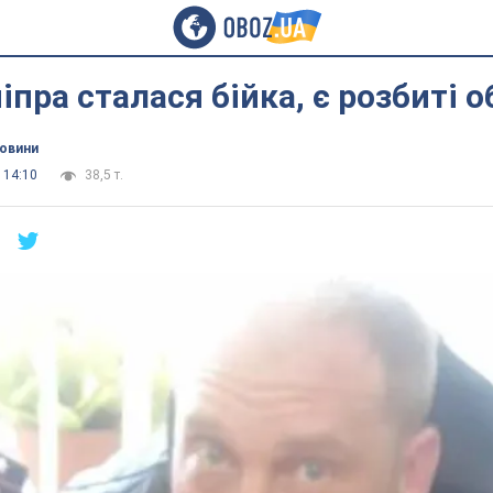
ніпра сталася бійка, є розбиті 
новини
 14:10
38,5 т.