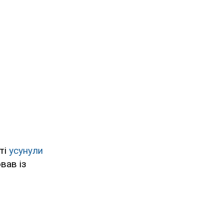
ті
усунули
вав із