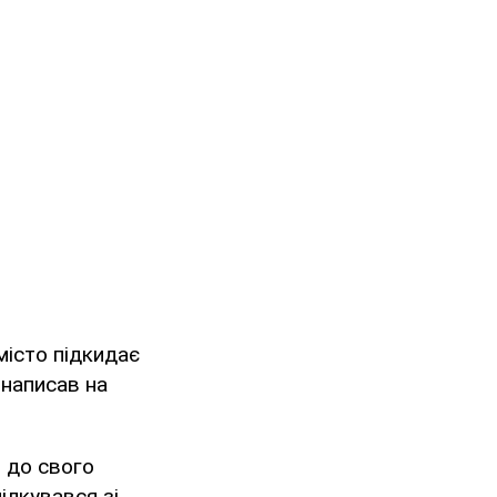
місто підкидає
 написав на
в до свого
ілкувався зі