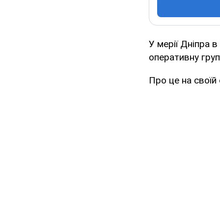
У мерії Дніпра в
оперативну груп
Про це на своїй