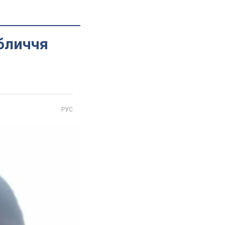
обличчя
РУС