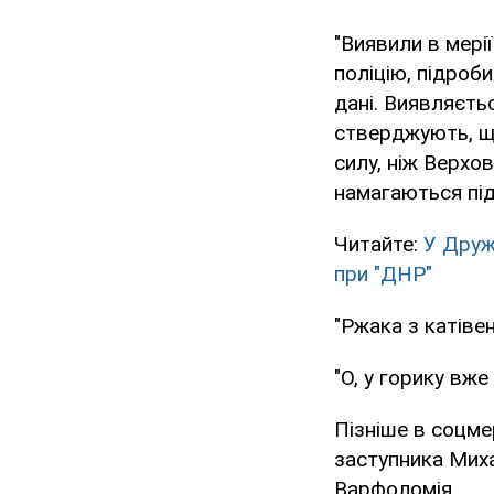
"Виявили в мері
поліцію, підроби
дані. Виявляєть
стверджують, що
силу, ніж Верхо
намагаються під
Читайте:
У Дружк
при "ДНР"
"Ржака з катіве
"О, у горику вже
Пізніше в соцме
заступника Миха
Варфоломія.