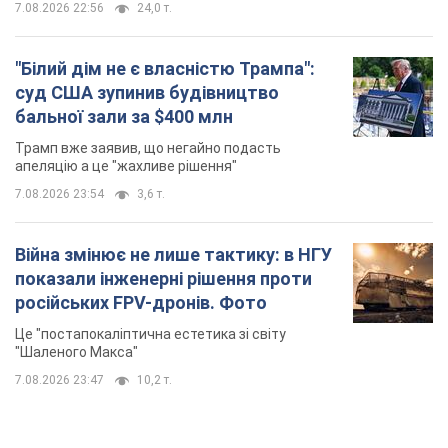
7.08.2026 22:56
24,0 т.
"Білий дім не є власністю Трампа":
суд США зупинив будівництво
бальної зали за $400 млн
Трамп вже заявив, що негайно подасть
апеляцію а це "жахливе рішення"
7.08.2026 23:54
3,6 т.
Війна змінює не лише тактику: в НГУ
показали інженерні рішення проти
російських FPV-дронів. Фото
Це "постапокаліптична естетика зі світу
"Шаленого Макса"
7.08.2026 23:47
10,2 т.