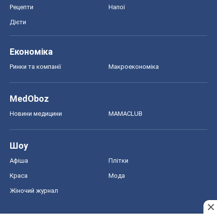
Рецепти
Напої
Дієти
Економіка
Ринки та компанії
Макроекономіка
MedOboz
Новини медицини
MAMACLUB
Шоу
Афіша
Плітки
Краса
Мода
Жіночий журнал