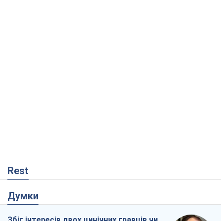
Rest
Думки
Збіг інтересів двох цинічних гравців чи