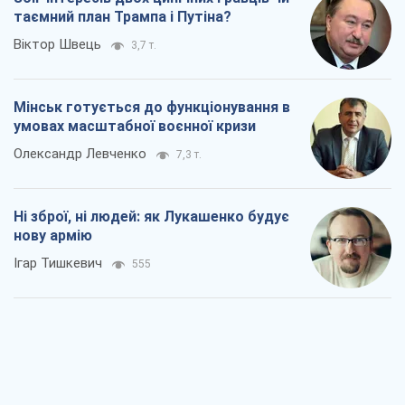
таємний план Трампа і Путіна?
Віктор Швець
3,7 т.
Мінськ готується до функціонування в
умовах масштабної воєнної кризи
Олександр Левченко
7,3 т.
Ні зброї, ні людей: як Лукашенко будує
нову армію
Ігар Тишкевич
555