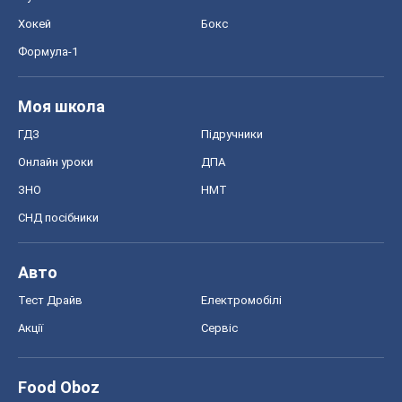
Хокей
Бокс
Формула-1
Моя школа
ГДЗ
Підручники
Онлайн уроки
ДПА
ЗНО
НМТ
СНД посібники
Авто
Тест Драйв
Електромобілі
Акції
Сервіс
Food Oboz