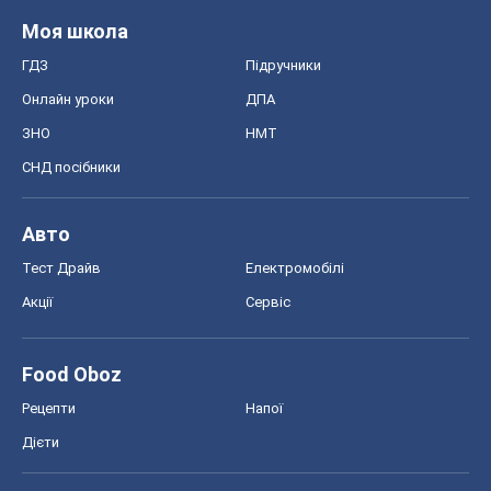
Моя школа
ГДЗ
Підручники
Онлайн уроки
ДПА
ЗНО
НМТ
СНД посібники
Авто
Тест Драйв
Електромобілі
Акції
Сервіс
Food Oboz
Рецепти
Напої
Дієти