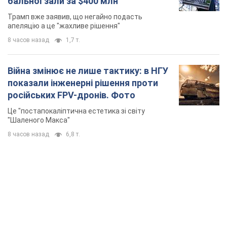
бальної зали за $400 млн
Трамп вже заявив, що негайно подасть
апеляцію а це "жахливе рішення"
8 часов назад
1,7 т.
Війна змінює не лише тактику: в НГУ
показали інженерні рішення проти
російських FPV-дронів. Фото
Це "постапокаліптична естетика зі світу
"Шаленого Макса"
8 часов назад
6,8 т.