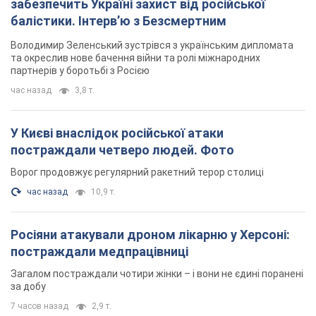
забезпечить Україні захист від російської
балістики. Інтерв’ю з Безсмертним
Володимир Зеленський зустрівся з українським дипломата
та окреслив нове бачення війни та ролі міжнародних
партнерів у боротьбі з Росією
час назад
3,8 т.
У Києві внаслідок російської атаки
постраждали четверо людей. Фото
Ворог продовжує регулярний ракетний терор столиці
час назад
10,9 т.
Росіяни атакували дроном лікарню у Херсоні:
постраждали медпрацівниці
Загалом постраждали чотири жінки – і вони не єдині поранені
за добу
7 часов назад
2,9 т.