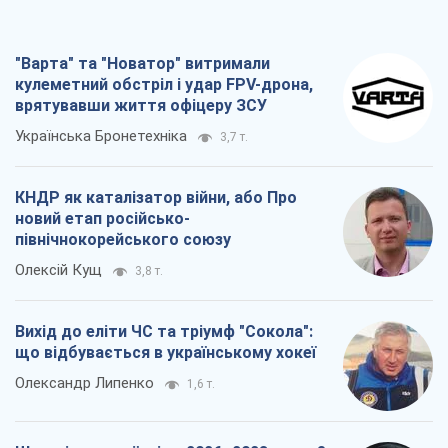
"Варта" та "Новатор" витримали
кулеметний обстріл і удар FPV-дрона,
врятувавши життя офіцеру ЗСУ
Українська Бронетехніка
3,7 т.
КНДР як каталізатор війни, або Про
новий етап російсько-
північнокорейського союзу
Олексій Кущ
3,8 т.
Вихід до еліти ЧС та тріумф "Сокола":
що відбувається в українському хокеї
Олександр Липенко
1,6 т.