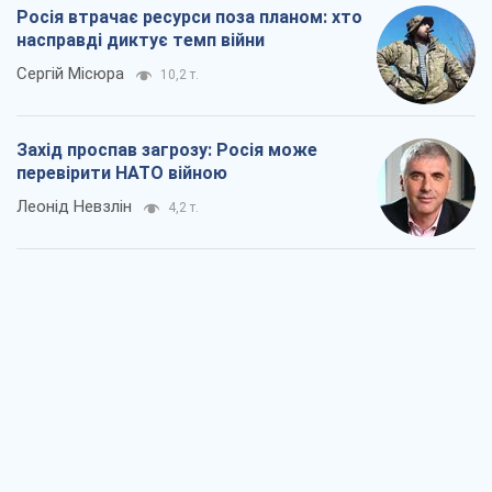
Росія втрачає ресурси поза планом: хто
насправді диктує темп війни
Сергій Місюра
10,2 т.
Захід проспав загрозу: Росія може
перевірити НАТО війною
Леонід Невзлін
4,2 т.