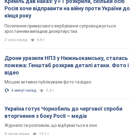
Кремль дав наказ: у FT розкрили, скільки осіб
Росія хоче відправити на війну проти України до
кінця року
Посилення примусового вербування супроводжується
зростанням випадків дезертирства
2 часа назад
6,8 т.
Дрони уразили НПЗ у Нижньокамську, сталась
пожежа: Генштаб розкрив деталі атаки. Фото і
відео
Місцеві активно публікували фото та відео
6 минут назад
5,4 т.
Україна готує Чорнобиль до чергової спроби
вторгнення з боку Росії – медіа
Журналісти розповіли, що відбувається в зоні
8 часов назад
19,1 т.