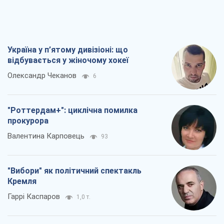
Україна у п’ятому дивізіоні: що
відбувається у жіночому хокеї
Олександр Чеканов
6
"Роттердам+": циклічна помилка
прокурора
Валентина Карповець
93
"Вибори" як політичний спектакль
Кремля
Гаррі Каспаров
1,0 т.