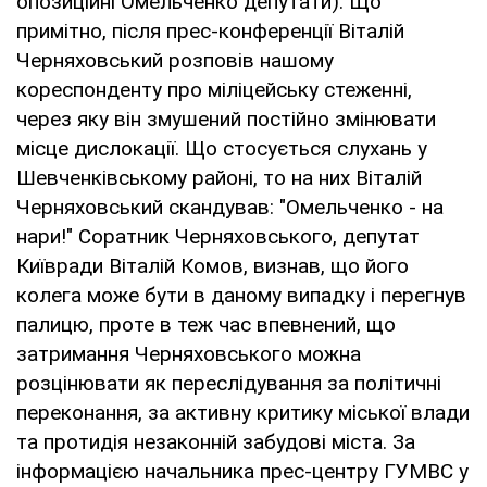
опозиційні Омельченко депутати). Що
примітно, після прес-конференції Віталій
Черняховський розповів нашому
кореспонденту про міліцейську стеженні,
через яку він змушений постійно змінювати
місце дислокації. Що стосується слухань у
Шевченківському районі, то на них Віталій
Черняховський скандував: "Омельченко - на
нари!" Соратник Черняховського, депутат
Київради Віталій Комов, визнав, що його
колега може бути в даному випадку і перегнув
палицю, проте в теж час впевнений, що
затримання Черняховського можна
розцінювати як переслідування за політичні
переконання, за активну критику міської влади
та протидія незаконній забудові міста. За
інформацією начальника прес-центру ГУМВС у