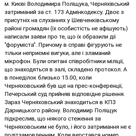
м. Києві Володимира Поліщука, Черняхівський
затриманий за ст. 173 Адмінкодексу. Двоє з
присутніх на слуханнях у Шевченківському
районі громадян (їх особистість не афішують)
написали заяви про те, що їх образили дії
"форуміста". Причому в справі фігурують не
тільки неприємні вигуки, але і зламаний
мікрофон. Були опитані співробітники міліції,
що знаходяться в залі, складено протокол. А
в понеділок близько 15.00, коли
Черняховський був ще на прес-конференції,
Печерський суд прийняв відповідне рішення.
Зараз Черняховський знаходиться в КПЗ
Дарницького району. Володимир Поліщук
підкреслив, що ніякого стеження за
Черняховським не було, і його затримання не є
політзамовленням. Коли верстався номер,