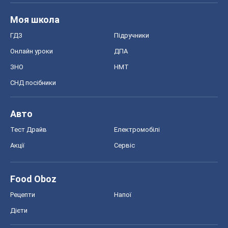
Моя школа
ГДЗ
Підручники
Онлайн уроки
ДПА
ЗНО
НМТ
СНД посібники
Авто
Тест Драйв
Електромобілі
Акції
Сервіс
Food Oboz
Рецепти
Напої
Дієти