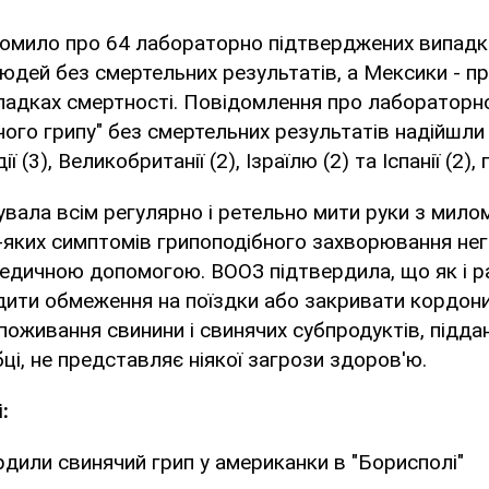
омило про 64 лабораторно підтверджених випадк
дей без смертельних результатів, а Мексики - пр
ипадках смертності. Повідомлення про лабораторн
чого грипу" без смертельних результатів надійшли
ії (3), Великобританії (2), Ізраїлю (2) та Іспанії (2)
ала всім регулярно і ретельно мити руки з милом
-яких симптомів грипоподібного захворювання не
едичною допомогою. ВООЗ підтвердила, що як і р
дити обмеження на поїздки або закривати кордон
поживання свинини і свинячих субпродуктів, підда
бці, не представляє ніякої загрози здоров'ю.
:
ердили свинячий грип у американки в "Борисполі"