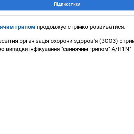
Підписатися
ячим грипом
продовжує стрімко розвиватися.
есвітня організація охорони здоров'я (ВООЗ) отрим
о випадки інфікування "свинячим грипом" A/H1N1 з