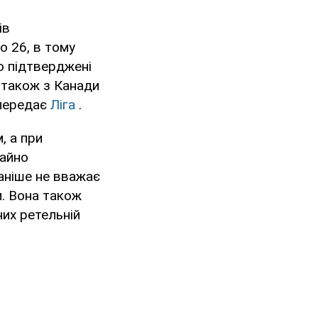
ів
о 26, в тому
о підтверджені
 також з Канади
, передає
Ліга
.
, а при
гайно
аніше не вважає
и. Вона також
них ретельній