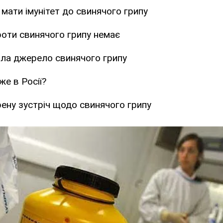
 мати імунітет до свинячого грипу
оти свинячого грипу немає
ала джерело свинячого грипу
же в Росії?
ену зустріч щодо свинячого грипу