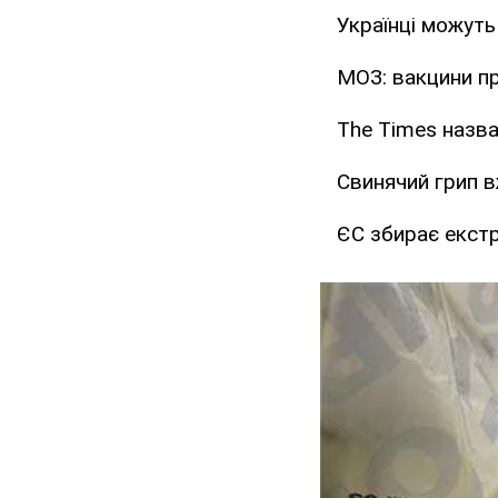
Українці можуть
МОЗ: вакцини пр
The Times назв
Свинячий грип в
ЄС збирає екстр