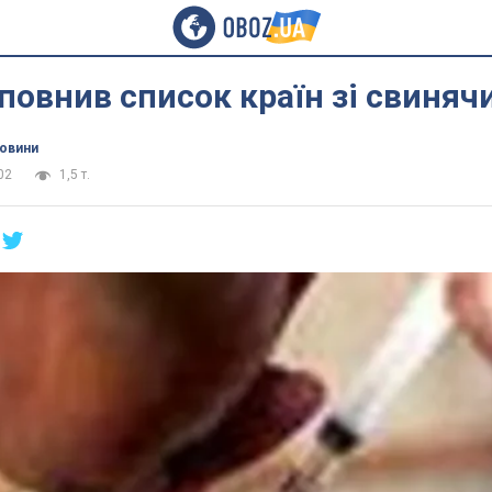
оповнив список країн зі свиня
новини
02
1,5 т.