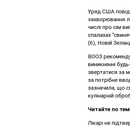
Уряд США повід
захворювання лю
числі про сім в
спалахах "свиня
(6), Новій Зеланд
ВООЗ рекомендув
виникненні будь
звертатися за м
за потрібне вво
зазначила, що с
кулінарній обро
Читайте по темі
Лікарі не підтв