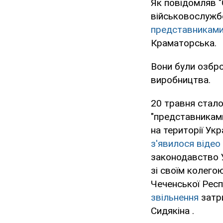
Як повідомляв "
військовослужбо
представниками
Краматорська.
Вони були озбр
виробництва.
20 травня стал
"представниками
на території Укр
з'явилося відео
законодавство У
зі своїм колего
Чеченської Респ
звільнення
затри
Сидякіна .