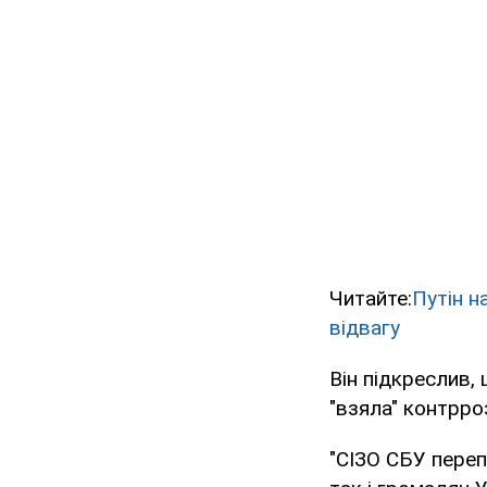
Читайте:
Путін н
відвагу
Він підкреслив,
"взяла" контрро
"СІЗО СБУ переп