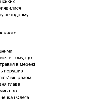
їнських
 виявилися
ілу аеродрому
земного
маними
лися в тому, що
травня в мережі
нь порушив
іль" він разом
вня глава
омив про
ченка і Олега