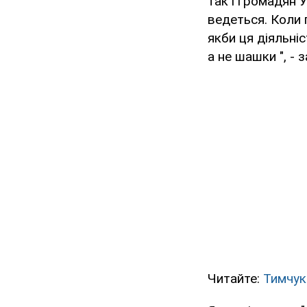
так і громадян 
ведеться. Коли 
якби ця діяльні
а не шашки ", - 
Читайте:
Тимчук: