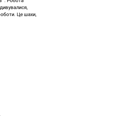
 ". Робота
здивувалися,
роботи. Це шахи,