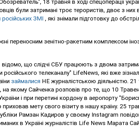
Обозреватель", 18 травня в ході спецоперації укра
вців були затримані троє терористів, двоє з них
 російських ЗМІ
, які знімали підготовку до обстр
оєні переносним зенітно-ракетним комплексом іно
о відомо, що слідчі СБУ працюють з двома затри
 російського телеканалу" LifeNews, які вже зізна
аїни
займалися
НЕ журналістською діяльністю. 21 
, на якому Сайченка розповів про те, що 10 Траве
країни і при перетині кордону в аеропорту "Борисп
ю приховав мету свого візиту в нашу країну. 25 тра
убліки Рамзан Кадиров у своєму Instagram повід
маних в Україні журналістів Life News Марата Сай