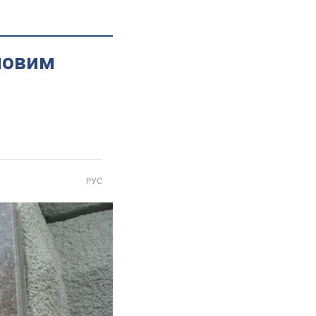
йовим
РУС