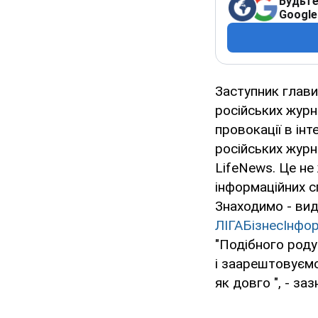
Будьте
Google
Заступник глав
російських журна
провокації в ін
російських журн
LifeNews. Це не 
інформаційних с
Знаходимо - вид
ЛІГАБізнесІнфо
"Подібного роду
і заарештовуємо
як довго ", - за