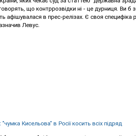
України, яких чекає суд за статтею" державна зрада
говорять, що контррозвідки ні - це дурниця. Ви б 
сть афішувалася в прес-релізах. Є своя специфіка 
зазначив Левус.
 "чумка Кисельова" в Росії косить всіх підряд