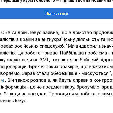
 першими у курсі головного — підпишіться на Новини на
Підписатися
и СБУ Андрій Левус заявив, що відомство продов
лістів з країни за антиукраїнську діяльність та ін
тересах російських спецслужб. "Ми видворили значн
алістів. Ця робота триває. Найбільша проблема - 
журналісти, чи не ЗМІ , а конкретне бойовий підро
пецоперацій. Брехня таких розмірів, що важко ком
воряємо. Зараз стали обережніше - маскуються ", 
рм
. Він також розповів, як йдуть справи з контрро
 інформація - це не предмет піару. Зрозуміло, зра
. Є люди на посадах. Проводиться робота: з ким 
значив Левус.