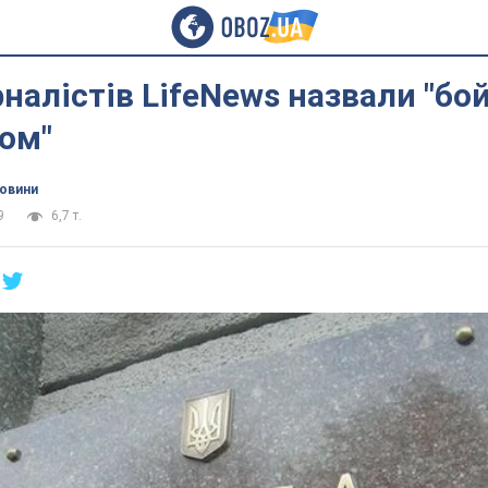
налістів LifeNews назвали "бо
ом"
новини
9
6,7 т.