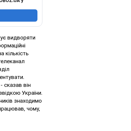
 OBOZ.UA у
жує видворяти
формаційні
а кількість
телеканал
зділ
ентувати.
- сказав він
звідкою України.
дників знаходимо
працював, чому,