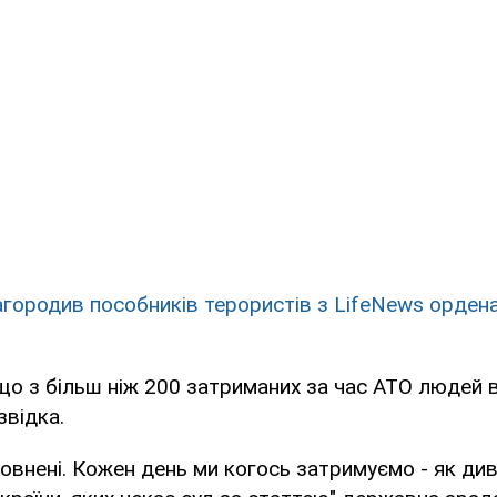
агородив пособників терористів з LifeNews ордена
 що з більш ніж 200 затриманих за час АТО людей 
звідка.
овнені. Кожен день ми когось затримуємо - як диве