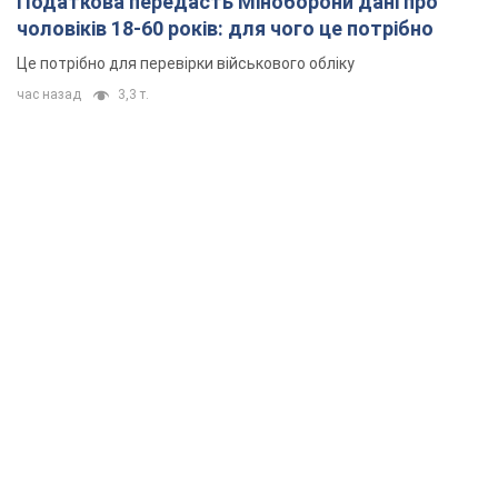
Податкова передасть Міноборони дані про
чоловіків 18-60 років: для чого це потрібно
Це потрібно для перевірки військового обліку
час назад
3,3 т.