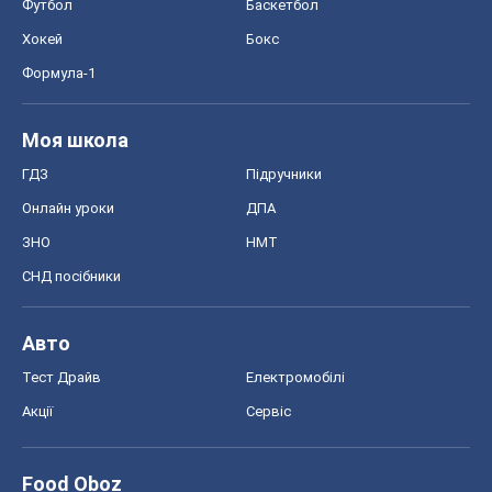
Футбол
Баскетбол
Хокей
Бокс
Формула-1
Моя школа
ГДЗ
Підручники
Онлайн уроки
ДПА
ЗНО
НМТ
СНД посібники
Авто
Тест Драйв
Електромобілі
Акції
Сервіс
Food Oboz