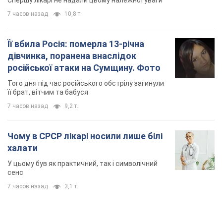
Спершу лікарі не надали цьому належної уваги
7 часов назад
10,8 т.
Її вбила Росія: померла 13-річна
дівчинка, поранена внаслідок
російської атаки на Сумщину. Фото
Того дня під час російського обстрілу загинули
її брат, вітчим та бабуся
7 часов назад
9,2 т.
Чому в СРСР лікарі носили лише білі
халати
У цьому був як практичний, так і символічний
сенс
7 часов назад
3,1 т.