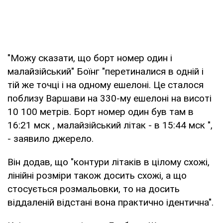
"Можу сказати, що борт номер один і
малайзійський" Боїнг "перетиналися в одній і
тій же точці і на одному ешелоні. Це сталося
поблизу Варшави на 330-му ешелоні на висоті
10 100 метрів. Борт номер один був там в
16:21 мск , малайзійський літак - в 15:44 мск ",
- заявило джерело.
Він додав, що "контури літаків в цілому схожі,
лінійні розміри також досить схожі, а що
стосується розмальовки, то на досить
віддаленій відстані вона практично ідентична".