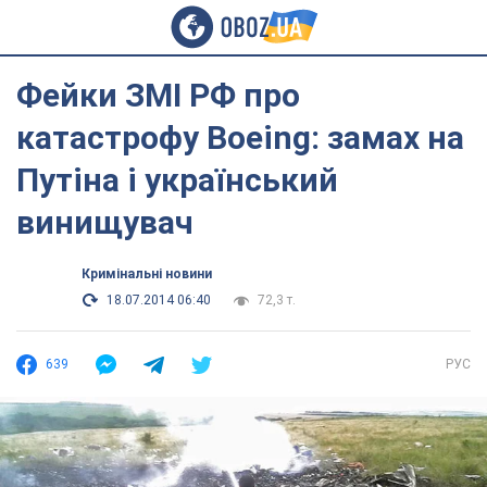
Фейки ЗМІ РФ про
катастрофу Boeing: замах на
Путіна і український
винищувач
Кримінальні новини
18.07.2014 06:40
72,3 т.
639
РУС