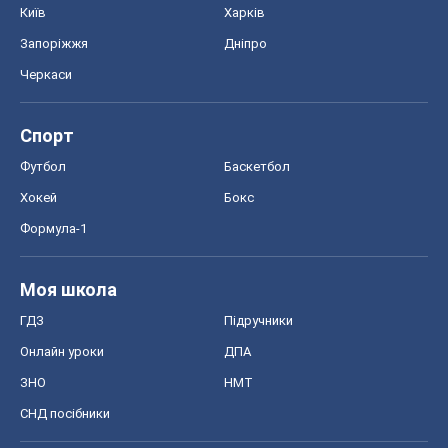
Київ
Харків
Запоріжжя
Дніпро
Черкаси
Спорт
Футбол
Баскетбол
Хокей
Бокс
Формула-1
Моя школа
ГДЗ
Підручники
Онлайн уроки
ДПА
ЗНО
НМТ
СНД посібники