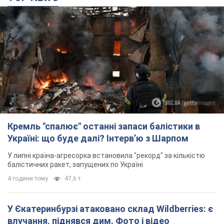
Кремль "спалює" останні запаси балістики в
Україні: що буде далі? Інтерв’ю з Шарпом
У липні країна-агресорка встановила "рекорд" за кількістю
балістичних ракет, запущених по Україні
4 години тому
47,6 т.
У Єкатеринбурзі атаковано склад Wildberries: є
влучання, піднявся дим. Фото і відео