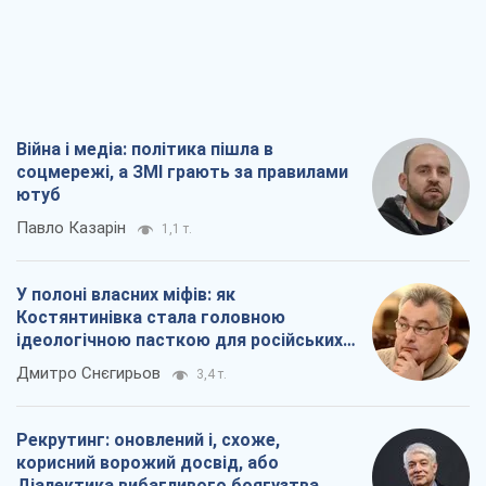
Війна і медіа: політика пішла в
соцмережі, а ЗМІ грають за правилами
ютуб
Павло Казарін
1,1 т.
У полоні власних міфів: як
Костянтинівка стала головною
ідеологічною пасткою для російських
окупантів
Дмитро Снєгирьов
3,4 т.
Рекрутинг: оновлений і, схоже,
корисний ворожий досвід, або
Діалектика вибагливого боягузтва