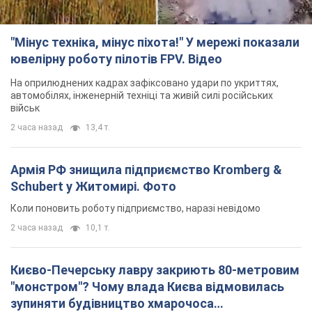
"Мінус техніка, мінус піхота!" У мережі показали
ювелірну роботу пілотів FPV. Відео
На оприлюднених кадрах зафіксовано удари по укриттях,
автомобілях, інженерній техніці та живій силі російських
військ
2 часа назад
13,4 т.
Армія РФ знищила підприємство Kromberg &
Schubert у Житомирі. Фото
Коли поновить роботу підприємство, наразі невідомо
2 часа назад
10,1 т.
Києво-Печерську лавру закриють 80-метровим
"монстром"? Чому влада Києва відмовилась
зупиняти будівництво хмарочоса