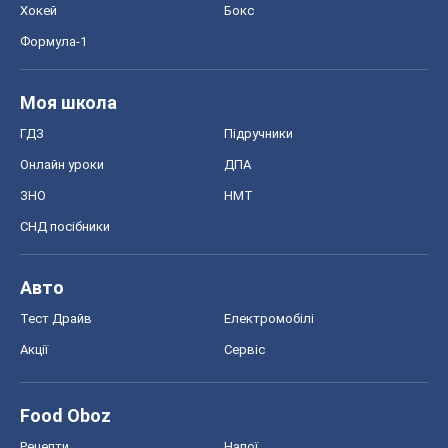
Хокей
Бокс
Формула-1
Моя школа
ГДЗ
Підручники
Онлайн уроки
ДПА
ЗНО
НМТ
СНД посібники
Авто
Тест Драйв
Електромобілі
Акції
Сервіс
Food Oboz
Рецепти
Напої