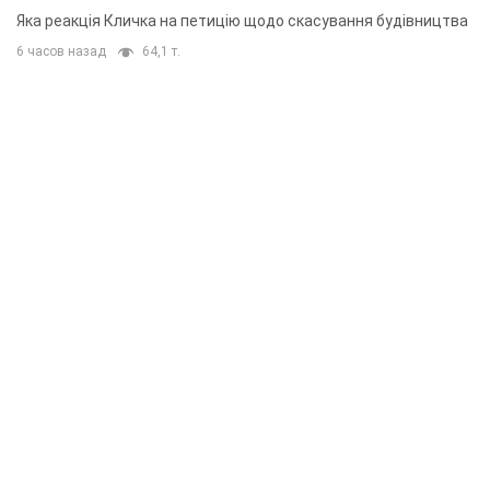
"московського вірянина"
Яка реакція Кличка на петицію щодо скасування будівництва
6 часов назад
64,1 т.