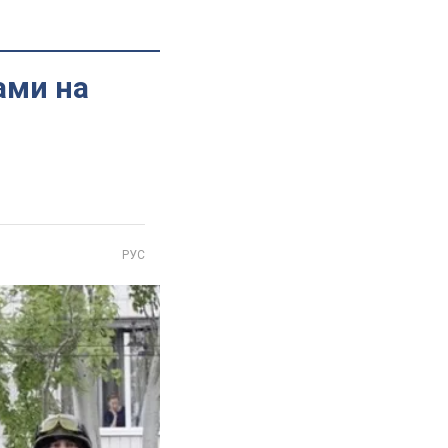
ами на
РУС