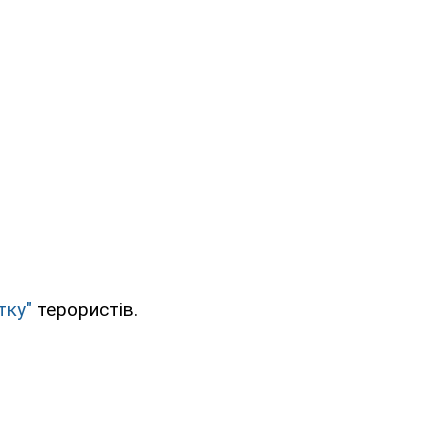
тку"
терористів.