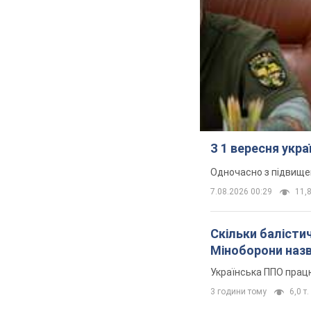
З 1 вересня укр
Одночасно з підвище
7.08.2026 00:29
11,8
Скільки балістич
Міноборони наз
Українська ППО прац
3 години тому
6,0 т.