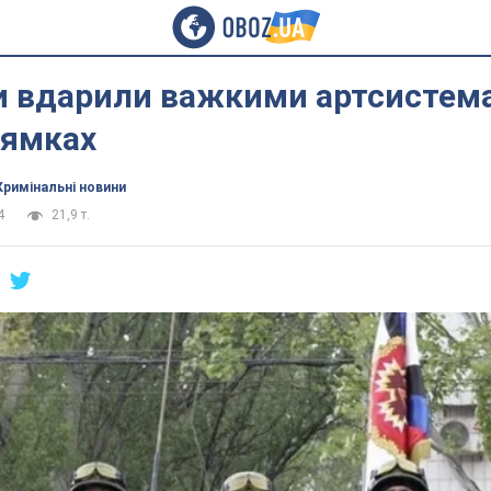
и вдарили важкими артсистем
рямках
Кримінальні новини
4
21,9 т.