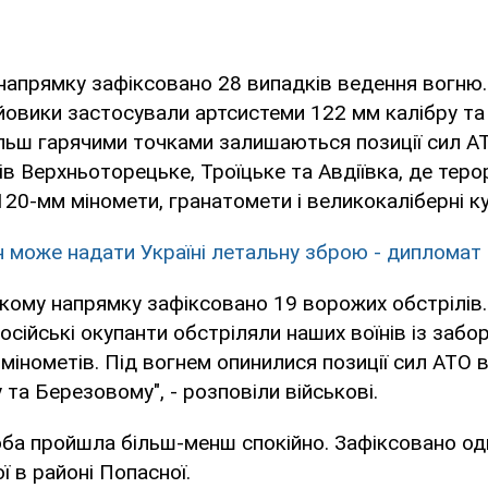
апрямку зафіксовано 28 випадків ведення вогню.
йовики застосували артсистеми 122 мм калібру та
льш гарячими точками залишаються позиції сил А
ів Верхньоторецьке, Троїцьке та Авдіївка, де теро
20-мм міномети, гранатомети і великокаліберні к
н може надати Україні летальну зброю - дипломат
кому напрямку зафіксовано 19 ворожих обстрілів.
осійські окупанти обстріляли наших воїнів із забо
мінометів. Під вогнем опинилися позиції сил АТО в
та Березовому", - розповіли військові.
ба пройшла більш-менш спокійно. Зафіксовано оди
ї в районі Попасної.