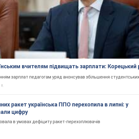
аїнським вчителям підвищать зарплати: Корецький 
нням зарплат педагогам уряд анонсував збільшення студентських
 т.
них ракет українська ППО перехопила в липні: у
вали цифру
ювала в умовах дефіциту ракет-перехоплювачів