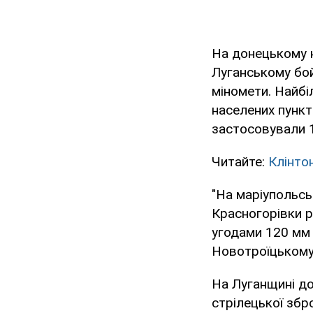
На донецькому н
Луганському бо
міномети. Найбі
населених пункт
застосовували 1
Читайте:
Клінто
"На маріупольсь
Красногорівки р
угодами 120 мм 
Новотроїцькому 
На Луганщині до
стрілецької збро