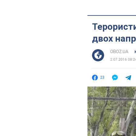
Терорист
двох нап
OBOZ.UA
2.07.2016 08:2
23