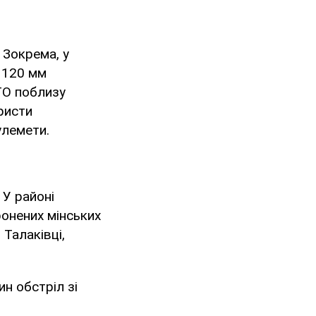
 Зокрема, у
 120 мм
ТО поблизу
ристи
улемети.
 У районі
ронених мінських
 Талаківці,
н обстріл зі