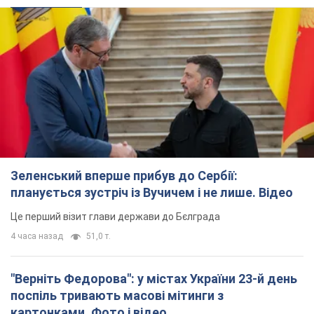
Зеленський вперше прибув до Сербії:
планується зустріч із Вучичем і не лише. Відео
Це перший візит глави держави до Бєлграда
4 часа назад
51,0 т.
"Верніть Федорова": у містах України 23-й день
поспіль тривають масові мітинги з
картонками. Фото і відео