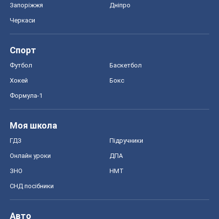
Запоріжжя
Дніпро
Черкаси
Спорт
Футбол
Баскетбол
Хокей
Бокс
Формула-1
Моя школа
ГДЗ
Підручники
Онлайн уроки
ДПА
ЗНО
НМТ
СНД посібники
Авто