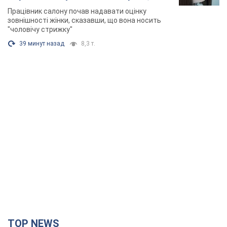
розгорівся скандал. Фото
Працівник салону почав надавати оцінку
зовнішності жінки, сказавши, що вона носить
"чоловічу стрижку"
39 минут назад
8,3 т.
TOP NEWS