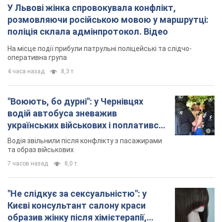
У Львові жінка спровокувала конфлікт,
розмовляючи російською мовою у маршрутці:
поліція склала адмінпротокол. Відео
На місце події прибули патрульні поліцейські та слідчо-
оперативна група
4 часа назад
8,3 т.
"Воюють, бо дурні": у Чернівцях
водій автобуса зневажив
українських військових і поплатився.
Відео
Водія звільнили після конфлікту з пасажирами
та образ військових
7 часов назад
8,0 т.
"Не слідкує за сексуальністю": у
Києві консультант салону краси
образив жінку після хімієтерапії,