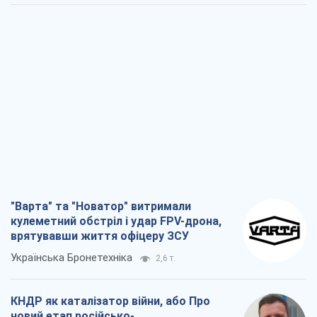
"Варта" та "Новатор" витримали
кулеметний обстріл і удар FPV-дрона,
врятувавши життя офіцеру ЗСУ
Українська Бронетехніка
2,6 т.
КНДР як каталізатор війни, або Про
новий етап російсько-