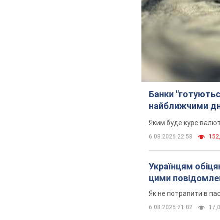
Банки "готуютьс
найближчими д
Яким буде курс валют
6.08.2026 22:58
152,
Українцям обіцяю
цими повідомл
Як не потрапити в па
6.08.2026 21:02
17,0