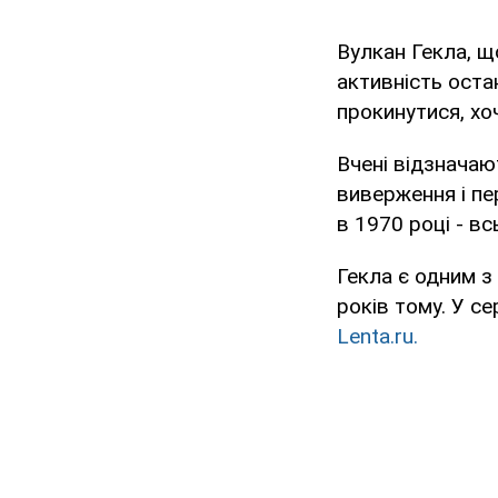
Вулкан Гекла, щ
активність остан
прокинутися, хо
Вчені відзначаю
виверження і пе
в 1970 році - вс
Гекла є одним з
років тому. У с
Lenta.ru.