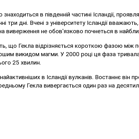
о знаходиться в південній частині Ісландії, проявл
ні три дні. Вчені з університету Ісландії вважають
ча виверження не обов'язково почнеться в найближ
ть, що Гекла відрізняється короткою фазою між 
ршим викидом магми. У 2000 році ця фаза тривала
ього 25 хвилин.
 найактивніших в Ісландії вулканів. Востаннє він п
ередньому Гекла вивергається один раз на десятил