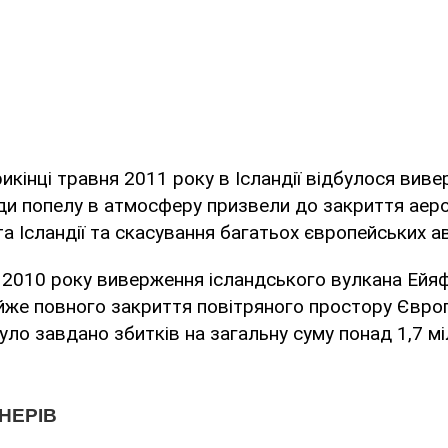
икінці травня 2011 року в Ісландії відбулося вив
ди попелу в атмосферу призвели до закриття аеро
та Ісландії та скасування багатьох європейських ав
і 2010 року виверження ісландського вулкана Ей
йже повного закриття повітряного простору Європ
уло завдано збитків на загальну суму понад 1,7 м