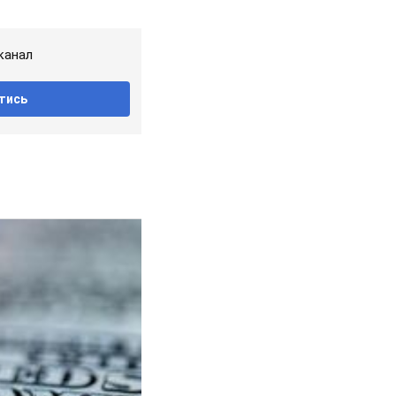
канал
тись