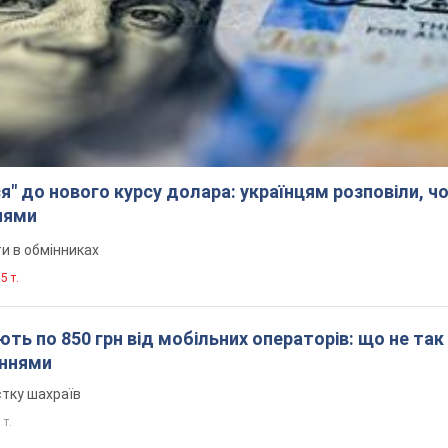
я" до нового курсу долара: українцям розповіли, чо
нями
и в обмінниках
5 т.
ть по 850 грн від мобільних операторів: що не так
еннями
стку шахраїв
 т.