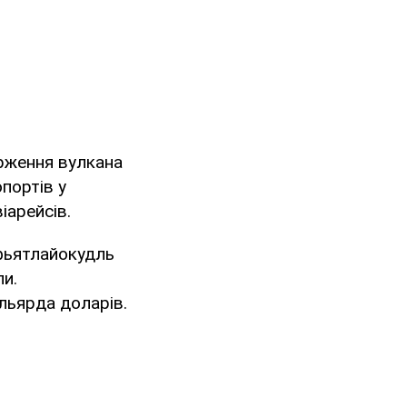
ерження вулкана
портів у
іарейсів.
яфьятлайокудль
и.
ільярда доларів.