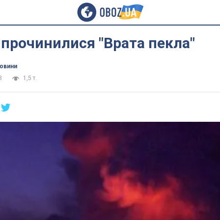
ї прочинилися "Врата пекла"
новини
8
1,5 т.