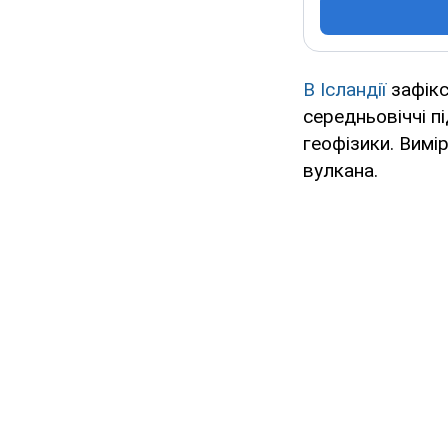
В Ісландії
зафік
середньовіччі п
геофізики. Вимі
вулкана.