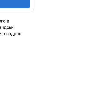
ого в
андські
и в надрах