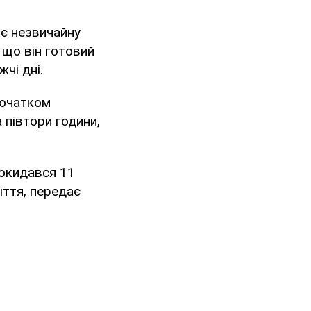
яє незвичайну
, що він готовий
чі дні.
початком
 півтори години,
рокидався 11
іття, передає