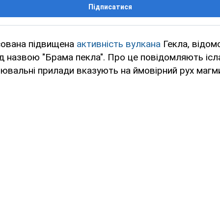
Підписатися
сована підвищена
активність вулкана
Гекла, відом
ід назвою "Брама пекла". Про це повідомляють ісл
рювальні прилади вказують на ймовірний рух магм