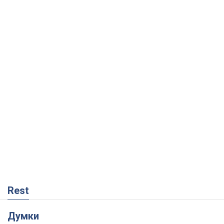
Rest
Думки
Кремль переносить війну в тил Європи:
під загрозою критична логістика
Віктор Ягун
6,5 т.
На якому боці історії виступає Дональд
Трамп?
Віктор Каспрук
6,0 т.