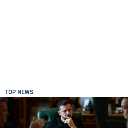
TOP NEWS
Зеленський доручив підготувати "спеціальну
санкційну операцію" проти Росії: які завдання
поставив президент. Фото
Головною метою нових санкцій має стати перекриття
доступу Росії до іноземних технологій