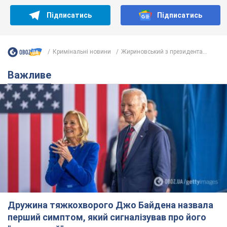
Дружина тяжкохворого Джо Байдена назвала
перший симптом, який сигналізував про його
"агресивний" рак
Спершу лікарі не надали цьому належної уваги
7 годин тому
11,1 т.
Її вбила Росія: померла 13-річна
дівчинка, поранена внаслідок
російської атаки на Сумщину. Фото
Того дня під час російського обстрілу загинули
її брат, вітчим та бабуся
8 годин тому
9,3 т.