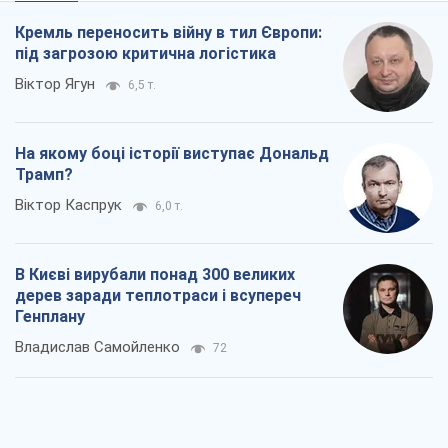
В Києві вирубали понад 300 великих
дерев заради теплотраси і всупереч
Генплану
Владислав Самойленко
72
Як атаки Сил оборони України
скоротили експорт російських
нафтопродуктів