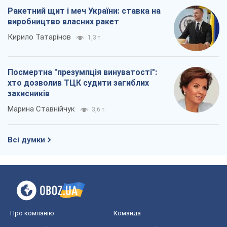
Всі думки
Про компанію
Команда
Правова інформація
Політика конфіденційності
Реклама на сайті
Документи
Редакційна політика
Журналісти OBOZ.UA на місці
подій
OBOZ.UA
Політика
Світ
Розслідування
Блоги
Суспільство