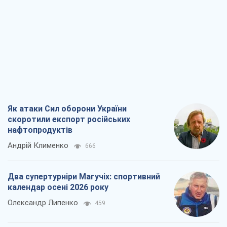
Андрій Клименко
666
Два супертурніри Магучіх: спортивний
календар осені 2026 року
Олександр Липенко
459
Ракетний щит і меч України: ставка на
виробництво власних ракет
Кирило Татарінов
1,3 т.
Посмертна "презумпція винуватості":
хто дозволив ТЦК судити загиблих
захисників
Марина Ставнійчук
3,6 т.