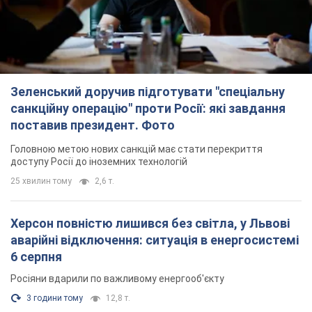
25 хвилин тому
2,6 т.
Херсон повністю лишився без світла, у Львові
аварійні відключення: ситуація в енергосистемі
6 серпня
Росіяни вдарили по важливому енергооб'єкту
3 години тому
12,8 т.
Податкова передасть Міноборони дані про
чоловіків 18-60 років: для чого це потрібно
Це потрібно для перевірки військового обліку
годину тому
4,1 т.