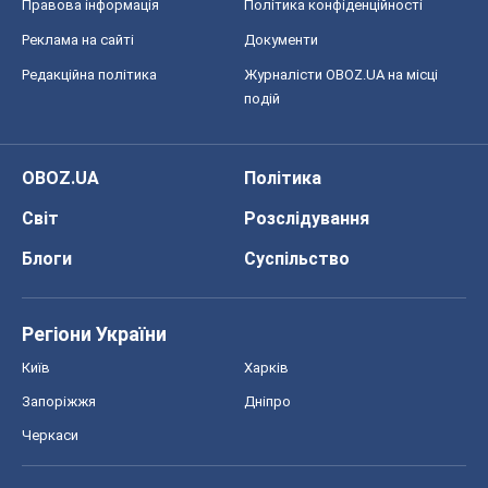
Регіони України
Київ
Харків
Запоріжжя
Дніпро
Черкаси
Спорт
Футбол
Баскетбол
Хокей
Бокс
Формула-1
Моя школа
ГДЗ
Підручники
Онлайн уроки
ДПА