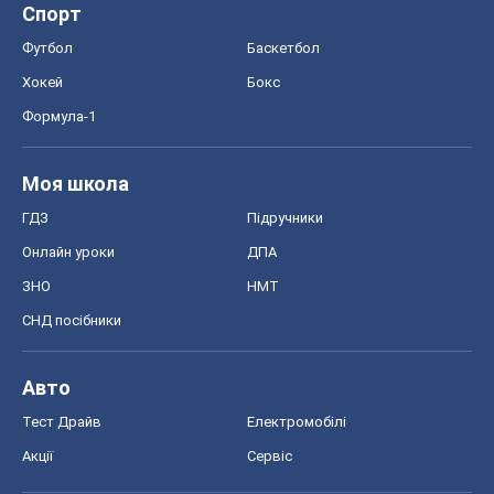
ЗНО
НМТ
СНД посібники
Авто
Тест Драйв
Електромобілі
Акції
Сервіс
Food Oboz
Рецепти
Напої
Дієти
Економіка
Ринки та компанії
Макроекономіка
MedOboz