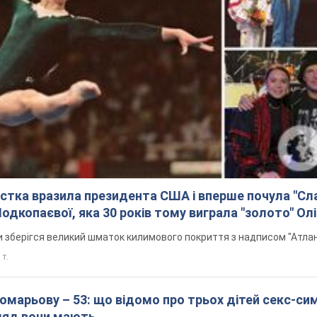
астка вразила президента США і вперше почула "Слав
одкопаєвої, яка 30 років тому виграла "золото" Ол
и зберігся великий шматок килимового покриття з надписом "Атла
 т.
марьову – 53: що відомо про трьох дітей секс-си
гляд вони мають