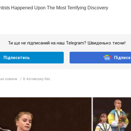
Ти ще не підписаний на наш Telegram? Швиденько тисни!
Підписатись
Підписа
ьні новини
В Алчевську без...