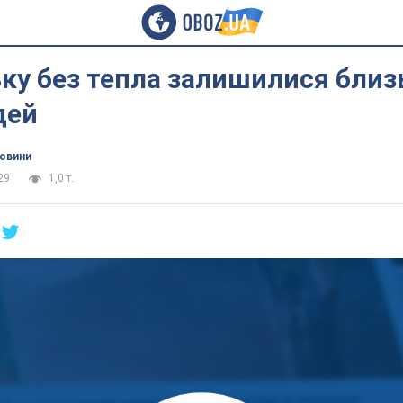
ку без тепла залишилися близ
дей
новини
29
1,0 т.