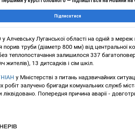
 першими у курсі головного — підпишіться на Новини на
Підписатися
0 у Алчевську Луганської області на одній з мереж
 порив труби (діаметр 800 мм) від центральної кот
 без теплопостачання залишилося 337 багатоповер
ч жителів), 13 дитсадків і сім шкіл.
УНІАН
у Міністерстві з питань надзвичайних ситуаці
 робіт залучено бригади комунальних служб міст
и ліквідовано. Попередня причина аварії - довгот