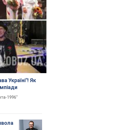
а Україні"! Як
імпіади
нта-1996"
мвола