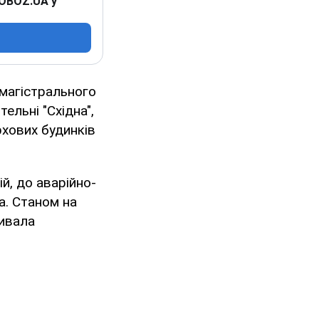
 OBOZ.UA у
 магістрального
ельні "Східна",
хових будинків
й, до аварійно-
а. Станом на
ривала