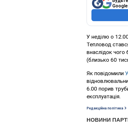
Будьте
Google
У неділю о 12.0
Тепловод стався
внаслідок чого
(близько 60 тися
Як повідомили
відновлювальних
6.00 порив труб
експлуатація.
Редакційна політика