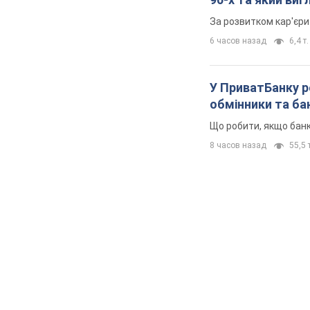
За розвитком кар'єри
6 часов назад
6,4 т.
У ПриватБанку р
обмінники та ба
Що робити, якщо банк
8 часов назад
55,5 т