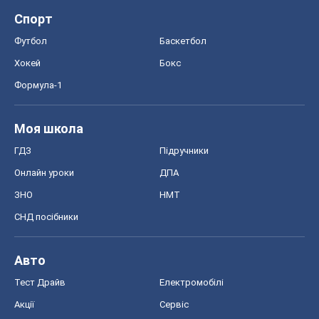
Спорт
Футбол
Баскетбол
Хокей
Бокс
Формула-1
Моя школа
ГДЗ
Підручники
Онлайн уроки
ДПА
ЗНО
НМТ
СНД посібники
Авто
Тест Драйв
Електромобілі
Акції
Сервіс