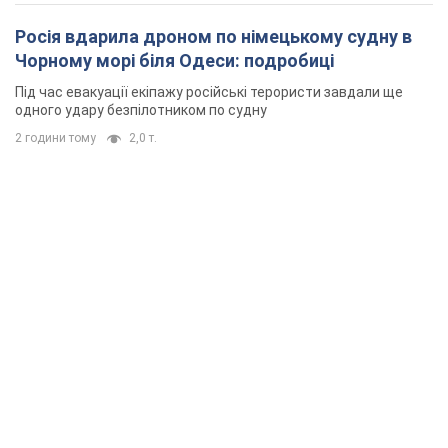
Росія вдарила дроном по німецькому судну в
Чорному морі біля Одеси: подробиці
Під час евакуації екіпажу російські терористи завдали ще
одного удару безпілотником по судну
2 години тому
2,0 т.