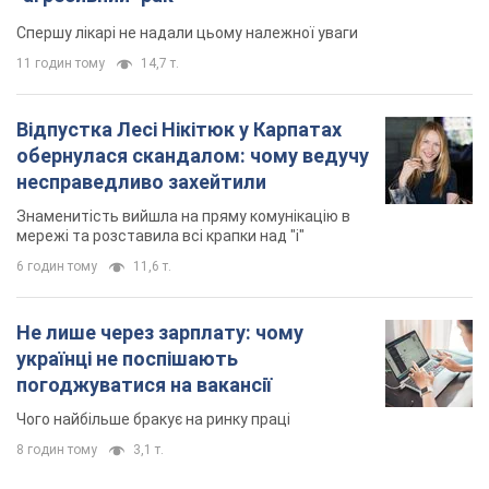
Спершу лікарі не надали цьому належної уваги
11 годин тому
14,7 т.
Відпустка Лесі Нікітюк у Карпатах
обернулася скандалом: чому ведучу
несправедливо захейтили
Знаменитість вийшла на пряму комунікацію в
мережі та розставила всі крапки над "і"
6 годин тому
11,6 т.
Не лише через зарплату: чому
українці не поспішають
погоджуватися на вакансії
Чого найбільше бракує на ринку праці
8 годин тому
3,1 т.