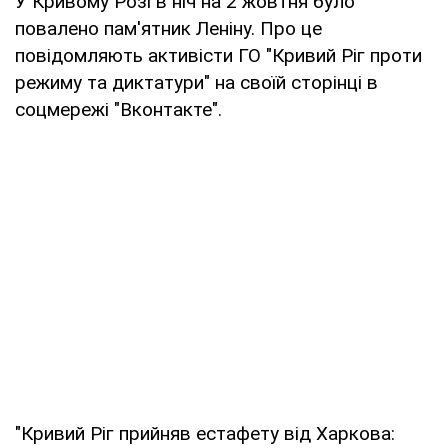
У Кривому Розі в ніч на 2 жовтня було
повалено пам'ятник Леніну. Про це
повідомляють активісти ГО "Кривий Ріг проти
режиму та диктатури" на своїй сторінці в
соцмережі "Вконтакте".
"Кривий Ріг прийняв естафету від Харкова: