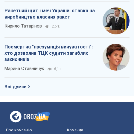
Ракетний щит і меч України: ставка на
виробництво власних ракет
Кирило Татарінов
2,6 т.
Посмертна "презумпція винуватості":
хто дозволив ТЦК судити загиблих
захисників
Марина Ставнійчук
6,1 т.
Всі думки
Про компанію
Команда