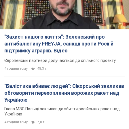
"Захист нашого життя": Зеленський про
антибалістику FREYJA, санкції проти Росії й
підтримку аграріїв. Відео
Європейські партнери долучаються до спільного проєкту
4 години тому
48,3 т.
"Балістика вбиває людей": Сікорський закликав
обговорити перехоплення ворожих ракет над
Україною
Глава МЗС Польщі закликав до збиття російських ракет над
Україною
4 години тому
7,8 т.