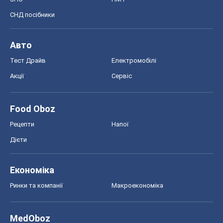
Дієти
Економіка
Ринки та компанії
Макроекономіка
MedOboz
Новини медицини
MAMACLUB
Шоу
Афіша
Плітки
Краса
Мода
Жіночий журнал