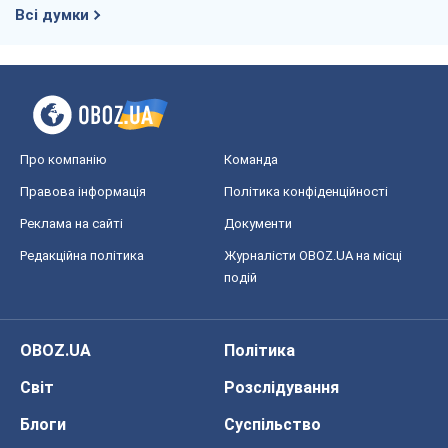
подій
OBOZ.UA
Політика
Світ
Розслідування
Блоги
Суспільство
Регіони України
Київ
Харків
Запоріжжя
Дніпро
Черкаси
Спорт
Футбол
Баскетбол