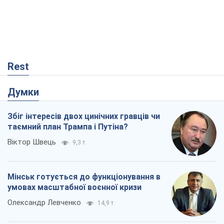
Віктор Швець
9,3 т.
Мінськ готується до функціонування в
умовах масштабної воєнної кризи
Олександр Левченко
14,9 т.
Ні зброї, ні людей: як Лукашенко будує
нову армію
Ігар Тишкевич
12,6 т.