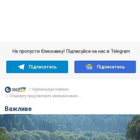
Кримінальні новини
Ольмерту пред'являють звинувачення...
Важливе
Значні штрафи і спеціальні полігони: як
проблему джипінгу вирішують за кордоном
Україні не завадить взяти приклад із країн Європи
8.08.2026 05:10
2,1 т.