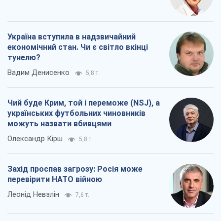
Олександр Кірш
5,8 т.
Захід проспав загрозу: Росія може
перевірити НАТО війною
Леонід Невзлін
7,6 т.
Всі думки
Про компанію
Команда
Правова інформація
Політика конфіденційності
Реклама на сайті
Документи
Редакційна політика
Журналісти OBOZ.UA на місці