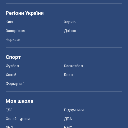
Хокей
Бокс
Формула-1
Моя школа
ГДЗ
Підручники
Онлайн уроки
ДПА
ЗНО
НМТ
СНД посібники
Авто
Тест Драйв
Електромобілі
Акції
Сервіс
Food Oboz
Рецепти
Напої