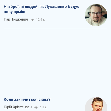
Коли закінчиться війна?
Юрій Хрістензен
6,8 т.
Україна вступила в надзвичайний
економічний стан. Чи є світло вкінці
тунелю?
Вадим Денисенко
5,8 т.
Чий буде Крим, той і переможе (NSJ), а
українських футбольних чиновників
можуть назвати вбивцями