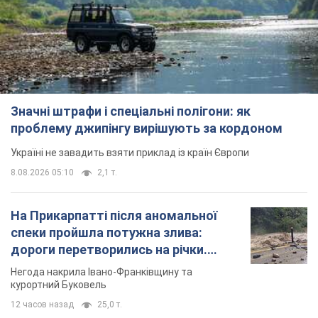
На Прикарпатті після аномальної
спеки пройшла потужна злива:
дороги перетворились на річки.
Відео
Негода накрила Івано-Франківщину та
курортний Буковель
12 часов назад
25,0 т.
Жінці нарахували 729 тис. грн боргу
за газ через покази зіпсованого
лічильника: суддя ухвалив
неочікуване рішення
Чи треба платити борг через донарахування
7 часов назад
30,9 т.