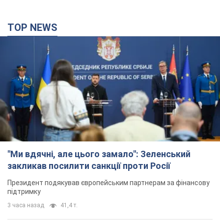
"Ми вдячні, але цього замало": Зеленський
закликав посилити санкції проти Росії
Президент подякував європейським партнерам за фінансову
підтримку
3 часа назад
41,4 т.
Українська гімнастка вразила президента США
і вперше почула "Слава Україні"! Як склалася
доля Подкопаєвої, яка 30 років тому виграла
"золото" Олімпіади
У фанатів донеччанки зберігся великий шматок килимового
покриття з надписом "Атланта-1996"
3 часа назад
10,4 т.
Дбала про учнів та підтримувала педагогів:
внаслідок удару РФ по Київщині загинула