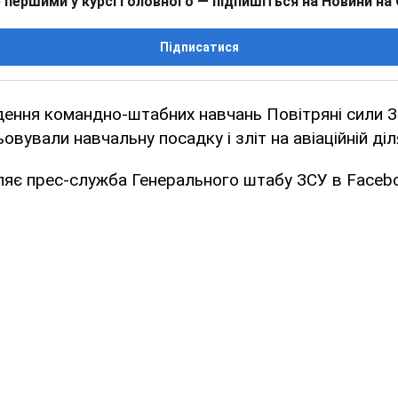
 першими у курсі головного — підпишіться на Новини на
Підписатися
дення командно-штабних навчань Повітряні сили 
овували навчальну посадку і зліт на авіаційній ді
ляє прес-служба Генерального штабу ЗСУ в Facebo