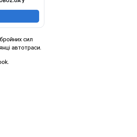
 OBOZ.UA у
Збройних сил
лянці автотраси.
ok.