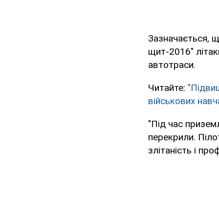
Зазначається, 
щит-2016" літаки
автотраси.
Читайте:
"Підви
військових навч
"Під час призем
перекрили. Піло
злітаність і про