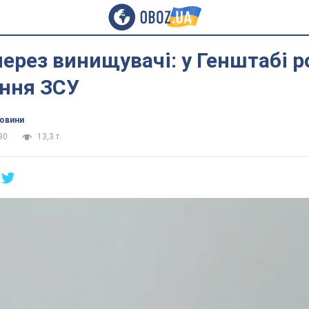
ерез винищувачі: у Генштабі р
ання ЗСУ
новини
30
13,3 т.