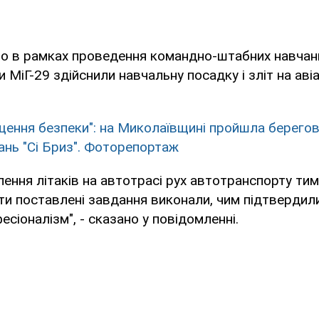
що в рамках проведення командно-штабних навчан
 МіГ-29 здійснили навчальну посадку і зліт на авіа
щення безпеки": на Миколаївщині пройшла берегов
ань "Сі Бриз". Фоторепортаж
лення літаків на автотрасі рух автотранспорту ти
ти поставлені завдання виконали, чим підтвердили
фесіоналізм", - сказано у повідомленні.