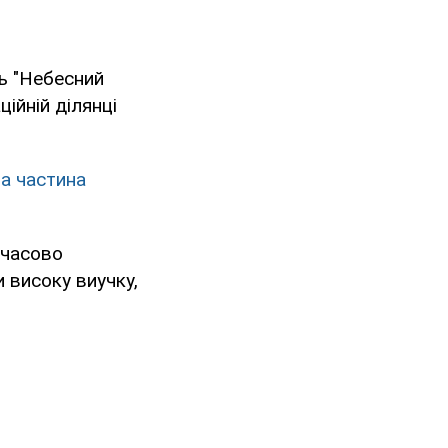
ь "Небесний
ційній ділянці
а частина
мчасово
 високу виучку,