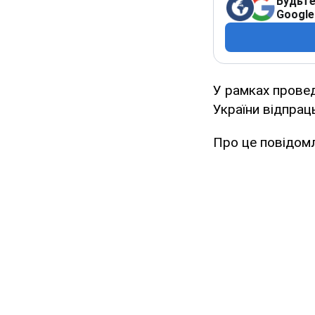
Будьте
Google
У рамках прове
України відпраць
Про це повідом