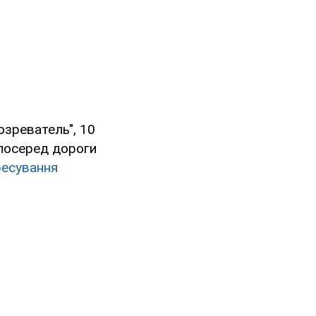
озреватель", 10
і посеред дороги
ресування