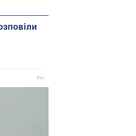
озповіли
РУС