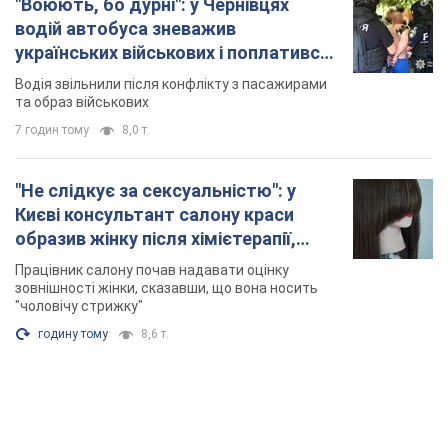
"Воюють, бо дурні": у Чернівцях
водій автобуса зневажив
українських військових і поплатився.
Відео
Водія звільнили після конфлікту з пасажирами
та образ військових
7 годин тому
8,0 т.
"Не слідкує за сексуальністю": у
Києві консультант салону краси
образив жінку після хімієтерапії,
розгорівся скандал. Фото
Працівник салону почав надавати оцінку
зовнішності жінки, сказавши, що вона носить
"чоловічу стрижку"
годину тому
8,6 т.