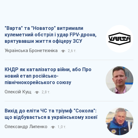
"Варта" та "Новатор" витримали
кулеметний обстріл і удар FPV-дрона,
врятувавши життя офіцеру ЗСУ
Українська Бронетехніка
2,6 т.
КНДР як каталізатор війни, або Про
новий етап російсько-
північнокорейського союзу
Олексій Кущ
2,8 т.
Вихід до еліти ЧС та тріумф "Сокола":
що відбувається в українському хокеї
Олександр Липенко
1,0 т.