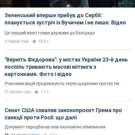
Зеленський вперше прибув до Сербії:
планується зустріч із Вучичем і не лише. Відео
Це перший візит глави держави до Бєлграда
4 години тому
53,6 т.
"Верніть Федорова": у містах України 23-й день
поспіль тривають масові мітинги з
картонками. Фото і відео
Учасники акцій продовжують серію щоденних протестів
37 хвилин тому
1,7 т.
Сенат США схвалив законопроєкт Грема про
санкції проти Росії: що далі
Документ передбачає нові економічні обмеження