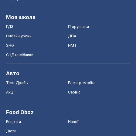
Моя школа
ГДЗ
Підручники
Онлайн уроки
ДПА
ЗНО
НМТ
СНД посібники
Авто
Тест Драйв
Електромобілі
Акції
Сервіс
Food Oboz
Рецепти
Напої
Дієти