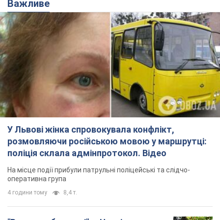
Важливе
У Львові жінка спровокувала конфлікт,
розмовляючи російською мовою у маршрутці:
поліція склала адмінпротокол. Відео
На місце події прибули патрульні поліцейські та слідчо-
оперативна група
4 години тому
8,4 т.