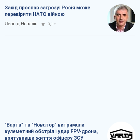
Захід проспав загрозу: Росія може
перевірити НАТО війною
Леонід Невзлін
3,1 т.
"Варта" та "Новатор" витримали
кулеметний обстріл і удар FPV-дрона,
врятувавши життя офіцеру ЗСУ