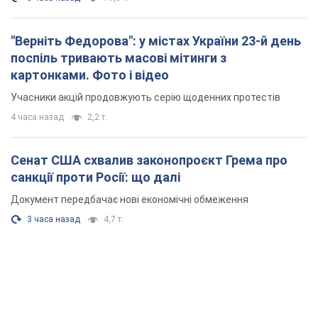
"Верніть Федорова": у містах України 23-й день
поспіль тривають масові мітинги з
картонками. Фото і відео
Учасники акцій продовжують серію щоденних протестів
4 часа назад
2,2 т.
Сенат США схвалив законопроєкт Грема про
санкції проти Росії: що далі
Документ передбачає нові економічні обмеження
3 часа назад
4,7 т.