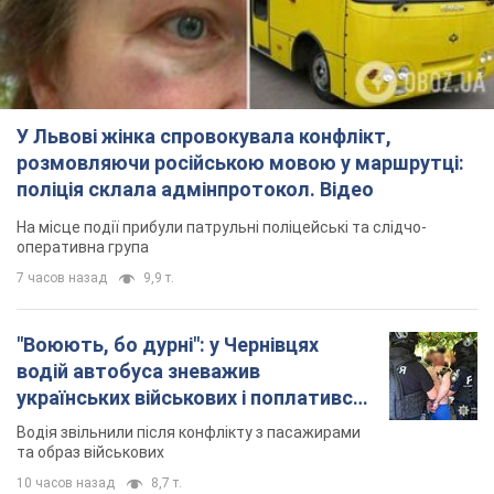
У Львові жінка спровокувала конфлікт,
розмовляючи російською мовою у маршрутці:
поліція склала адмінпротокол. Відео
На місце події прибули патрульні поліцейські та слідчо-
оперативна група
7 часов назад
9,9 т.
"Воюють, бо дурні": у Чернівцях
водій автобуса зневажив
українських військових і поплатився.
Відео
Водія звільнили після конфлікту з пасажирами
та образ військових
10 часов назад
8,7 т.