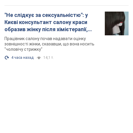
"Не слідкує за сексуальністю": у
Києві консультант салону краси
образив жінку після хімієтерапії,
розгорівся скандал. Фото
Працівник салону почав надавати оцінку
зовнішності жінки, сказавши, що вона носить
"чоловічу стрижку"
4 часа назад
14,1 т.