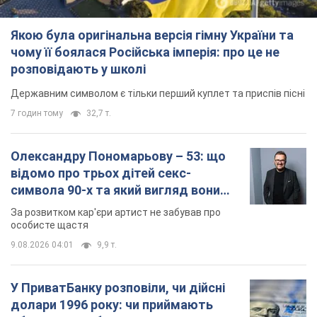
Якою була оригінальна версія гімну України та
чому її боялася Російська імперія: про це не
розповідають у школі
Державним символом є тільки перший куплет та приспів пісні
7 годин тому
32,7 т.
Олександру Пономарьову – 53: що
відомо про трьох дітей секс-
символа 90-х та який вигляд вони
мають
За розвитком кар'єри артист не забував про
особисте щастя
9.08.2026 04:01
9,9 т.
У ПриватБанку розповіли, чи дійсні
долари 1996 року: чи приймають