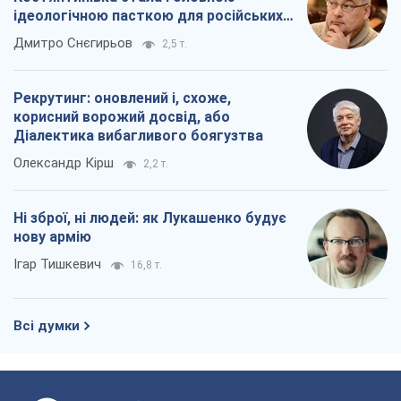
ідеологічною пасткою для російських
окупантів
Дмитро Снєгирьов
2,5 т.
Рекрутинг: оновлений і, схоже,
корисний ворожий досвід, або
Діалектика вибагливого боягузтва
Олександр Кірш
2,2 т.
Ні зброї, ні людей: як Лукашенко будує
нову армію
Ігар Тишкевич
16,8 т.
Всі думки