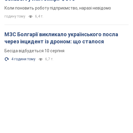
Коли поновить роботу підприємство, наразі невідомо
годину тому
6,4 т.
МЗС Болгарії викликало українського посла
через інцидент із дроном: що сталося
Бесіда відбудеться 10 серпня
4 години тому
6,7 т.