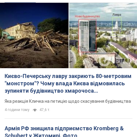
Києво-Печерську лавру закриють 80-метровим
"монстром"? Чому влада Києва відмовилась
зупиняти будівництво хмарочоса
"московського вірянина"
Яка реакція Кличка на петицію щодо скасування будівництва
4 години тому
47,6 т.
Армія РФ знищила підприємство Kromberg &
Schubert у Житомирі. Фото