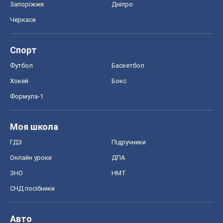
Запоріжжя
Дніпро
Черкаси
Спорт
Футбол
Баскетбол
Хокей
Бокс
Формула-1
Моя школа
ГДЗ
Підручники
Онлайн уроки
ДПА
ЗНО
НМТ
СНД посібники
Авто