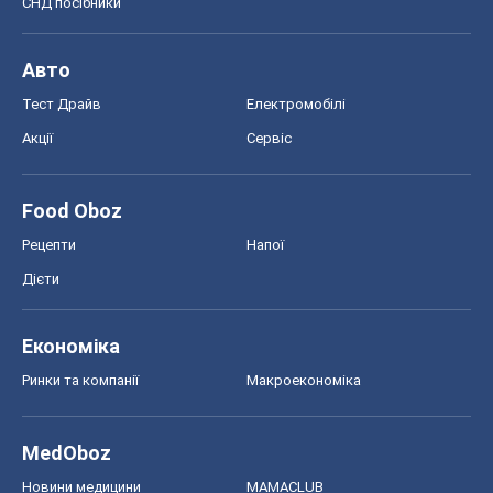
СНД посібники
Авто
Тест Драйв
Електромобілі
Акції
Сервіс
Food Oboz
Рецепти
Напої
Дієти
Економіка
Ринки та компанії
Макроекономіка
MedOboz
Новини медицини
MAMACLUB