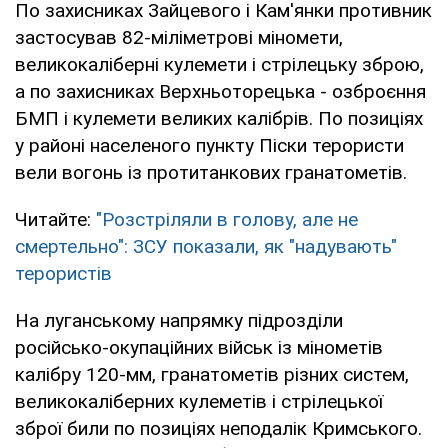
По захисниках Зайцевого і Кам'янки противник
застосував 82-міліметрові міномети,
великокаліберні кулемети і стрілецьку зброю,
а по захисниках Верхньоторецька - озброєння
БМП і кулемети великих калібрів. По позиціях
у районі населеного пункту Піски терористи
вели вогонь із протитанкових гранатометів.
Читайте:
"Розстріляли в голову, але не
смертельно": ЗСУ показали, як "надувають"
терористів
На луганському напрямку підрозділи
російсько-окупаційних військ із мінометів
калібру 120-мм, гранатометів різних систем,
великокаліберних кулеметів і стрілецької
зброї били по позиціях неподалік Кримського.