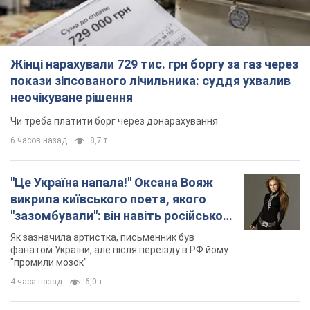
Жінці нарахували 729 тис. грн боргу за газ через
покази зіпсованого лічильника: суддя ухвалив
неочікуване рішення
Чи треба платити борг через донарахування
6 часов назад
8,7 т.
"Це Україна напала!" Оксана Вояж
викрила київського поета, якого
"зазомбували": він навіть російської
не знав, а тепер хоче геноциду
Як зазначила артистка, письменник був
українців
фанатом України, але після переїзду в РФ йому
"промили мозок"
4 часа назад
6,0 т.