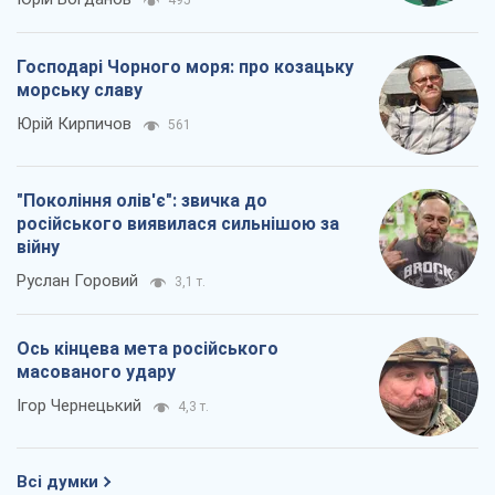
495
Господарі Чорного моря: про козацьку
морську славу
Юрій Кирпичов
561
"Покоління олів'є": звичка до
російського виявилася сильнішою за
війну
Руслан Горовий
3,1 т.
Ось кінцева мета російського
масованого удару
Ігор Чернецький
4,3 т.
Всі думки