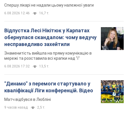
Спершу лікарі не надали цьому належної уваги
6.08.2026 12:46
16,7 т.
Відпустка Лесі Нікітюк у Карпатах
обернулася скандалом: чому ведучу
несправедливо захейтили
Знаменитість вийшла на пряму комунікацію в
мережі та розставила всі крапки над "і"
6.08.2026 17:32
13,5 т.
"Динамо" з перемоги стартувало у
кваліфікації Ліги конференцій. Відео
Матч відбувся в Любліні
9 часов назад
2,5 т.