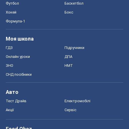
Футбол
Баскетбол
Хокей
Бокс
Формула-1
Моя школа
ГДЗ
Підручники
Онлайн уроки
ДПА
ЗНО
НМТ
СНД посібники
Авто
Тест Драйв
Електромобілі
Акції
Сервіс
Food Oboz