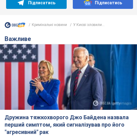
Підписатись
Підписатись
Кримінальні новини
У Києві зловили...
Важливе
Дружина тяжкохворого Джо Байдена назвала
перший симптом, який сигналізував про його
"агресивний" рак