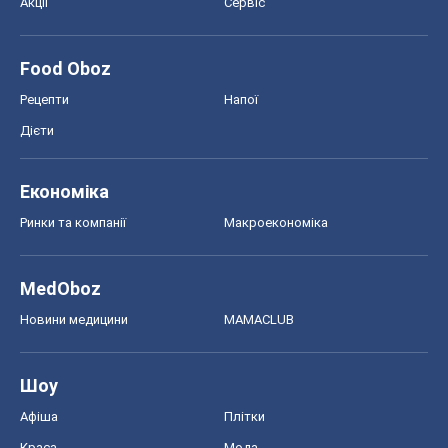
Акції
Сервіс
Food Oboz
Рецепти
Напої
Дієти
Економіка
Ринки та компанії
Макроекономіка
MedOboz
Новини медицини
MAMACLUB
Шоу
Афіша
Плітки
Краса
Мода