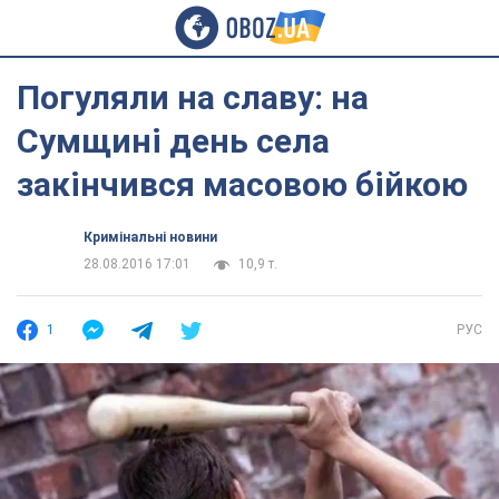
Погуляли на славу: на
Сумщині день села
закінчився масовою бійкою
Кримінальні новини
28.08.2016 17:01
10,9 т.
1
РУС