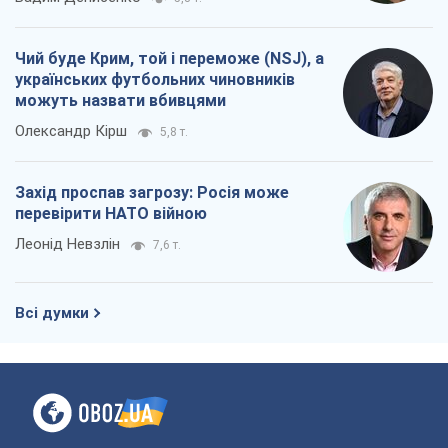
Чий буде Крим, той і переможе (NSJ), а
українських футбольних чиновників
можуть назвати вбивцями
Олександр Кірш
5,8 т.
Захід проспав загрозу: Росія може
перевірити НАТО війною
Леонід Невзлін
7,6 т.
Всі думки