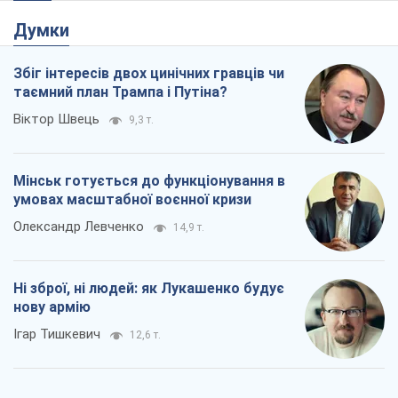
Думки
Збіг інтересів двох цинічних гравців чи
таємний план Трампа і Путіна?
Віктор Швець
9,3 т.
Мінськ готується до функціонування в
умовах масштабної воєнної кризи
Олександр Левченко
14,9 т.
Ні зброї, ні людей: як Лукашенко будує
нову армію
Ігар Тишкевич
12,6 т.