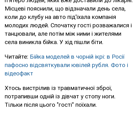
п'ятеро людей, яких вже доставили до лікарні.
Місцеві пояснили, що відзначали день села,
коли до клубу на авто під'їхала компанія
молодих людей. Спочатку гості розважалися і
танцювали, але потім між ними і жителями
села виникла бійка. У хід пішли біти.
Читайте:
Бійка моделей в чорній ікрі: в Росії
пафосно відсвяткували ювілей рубля. Фото і
відеофакт
Хтось вистрілив із травматичної зброї,
потрапивши одній із дівчат у стопу ноги.
Тільки після цього "гості" поїхали.