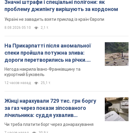
Значні штрафи і спеціальні полігони: як
проблему джипінгу вирішують за кордоном
Україні не завадить взяти приклад із країн Європи
8.08.2026 05:10
2,1 т.
На Прикарпатті після аномальної
спеки пройшла потужна злива:
дороги перетворились на річки.
Відео
Негода накрила Івано-Франківщину та
курортний Буковель
12 часов назад
25,1 т.
Жінці нарахували 729 тис. грн боргу
за газ через покази зіпсованого
лічильника: суддя ухвалив
неочікуване рішення
Чи треба платити борг через донарахування
7 часов назад
30,9 т.