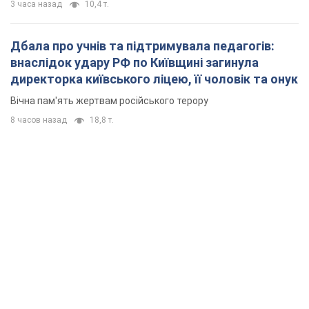
3 часа назад
10,4 т.
Дбала про учнів та підтримувала педагогів:
внаслідок удару РФ по Київщині загинула
директорка київського ліцею, її чоловік та онук
Вічна пам'ять жертвам російського терору
8 часов назад
18,8 т.