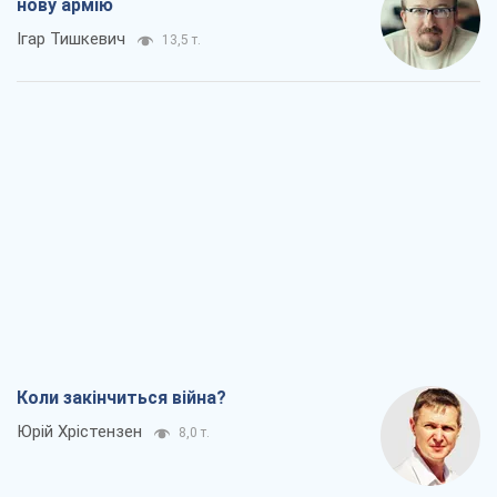
нову армію
Ігар Тишкевич
13,5 т.
Коли закінчиться війна?
Юрій Хрістензен
8,0 т.