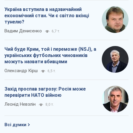
Україна вступила в надзвичайний
економічний стан. Чи є світло вкінці
тунелю?
Вадим Денисенко
6,7 т.
Чий буде Крим, той і переможе (NSJ), а
українських футбольних чиновників
можуть назвати вбивцями
Олександр Кірш
6,5 т.
Захід проспав загрозу: Росія може
перевірити НАТО війною
Леонід Невзлін
8,0 т.
Всі думки