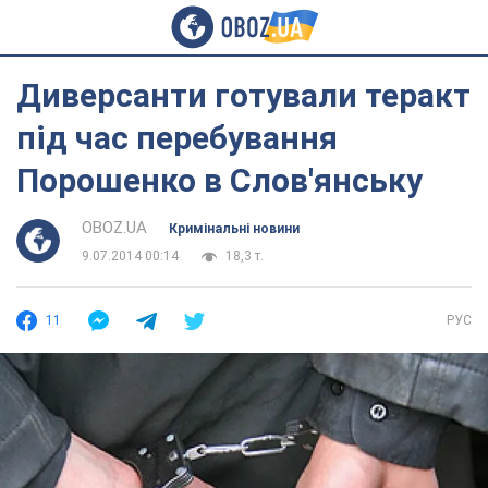
Диверсанти готували теракт
під час перебування
Порошенко в Слов'янську
OBOZ.UA
Кримінальні новини
9.07.2014 00:14
18,3 т.
11
РУС