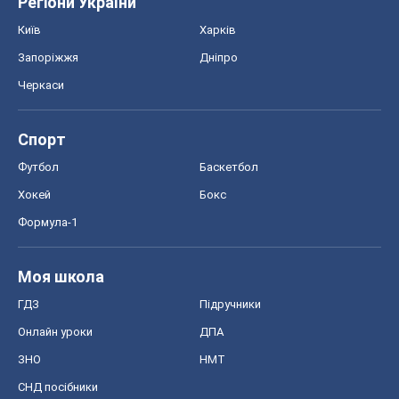
Регіони України
Київ
Харків
Запоріжжя
Дніпро
Черкаси
Спорт
Футбол
Баскетбол
Хокей
Бокс
Формула-1
Моя школа
ГДЗ
Підручники
Онлайн уроки
ДПА
ЗНО
НМТ
СНД посібники