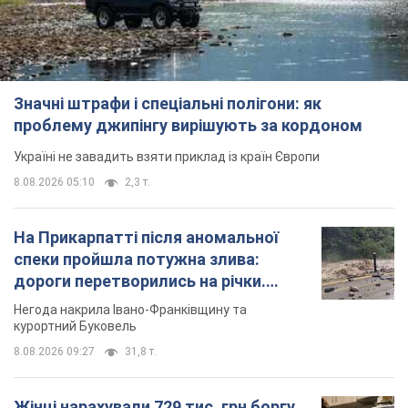
Значні штрафи і спеціальні полігони: як
проблему джипінгу вирішують за кордоном
Україні не завадить взяти приклад із країн Європи
8.08.2026 05:10
2,3 т.
На Прикарпатті після аномальної
спеки пройшла потужна злива:
дороги перетворились на річки.
Відео
Негода накрила Івано-Франківщину та
курортний Буковель
8.08.2026 09:27
31,8 т.
Жінці нарахували 729 тис. грн боргу