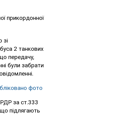
ної прикордонної
 зі
обуса 2 танкових
 що передачу,
нні були забрати
повідомленні.
убліковано фото
РДР за ст.333
 що підлягають