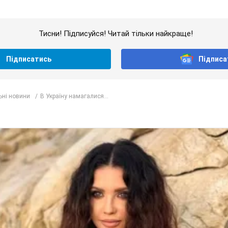
Тисни! Підписуйся! Читай тільки найкраще!
Підписатись
Підписа
ьні новини
В Україну намагалися...