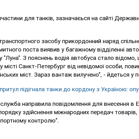
частини для танків, зазначаєься на сайті Держав
 транспортного засобу прикордонний наряд спільно
митного поста виявив у багажному відділенні авт
 "Луна". З пояснень водія автобуса стало відомо,
 у місті Санкт-Петербург від невідомої особи, пови
нських міст. Зараз вантаж вилучено", - йдеться у 
впритул підігнала танки до кордону з Україною: оп
лужба направила повідомлення для внесення в Е
орядку здійснення міжнародних передач товарів,
портному контролю".