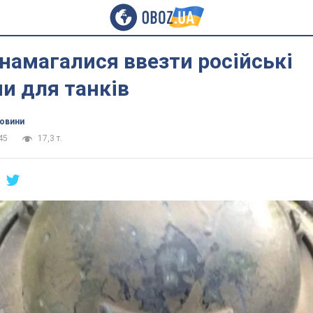
 намагалися ввезти російські
и для танків
новини
45
17,3 т.