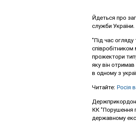
Йдеться про зап
служби України.
"Під час огляду
співробітником 
прожектори типу
яку він отримав
в одному з украї
Читайте:
Росія 
Держприкордонс
КК "Порушення п
державному екс