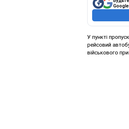
Будьте
Google
У пункті пропус
рейсовий автобус
військового при