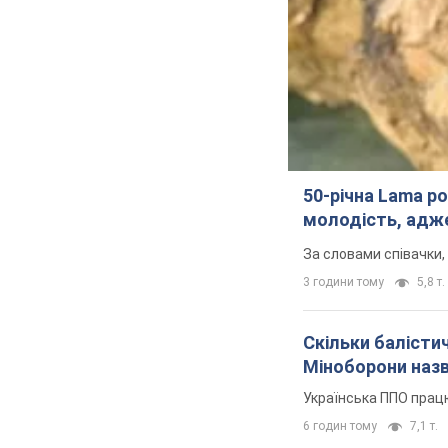
50-річна Lama ро
молодість, адже
За словами співачки,
3 години тому
5,8 т.
Скільки балістич
Міноборони наз
Українська ППО прац
6 годин тому
7,1 т.