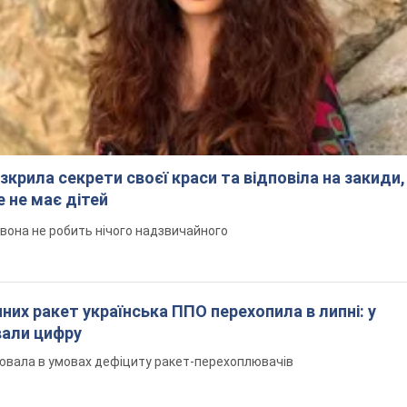
зкрила секрети своєї краси та відповіла на закиди,
 не має дітей
 вона не робить нічого надзвичайного
них ракет українська ППО перехопила в липні: у
вали цифру
ювала в умовах дефіциту ракет-перехоплювачів