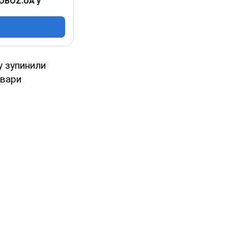
 OBOZ.UA у
у зупинили
овари