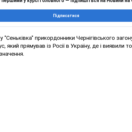
 першими у курсі головного — підпишіться на Новини на
Підписатися
ку "Сеньківка" прикордонники Чернігівського загон
, який прямував із Росії в Україну, де і виявили т
значення.