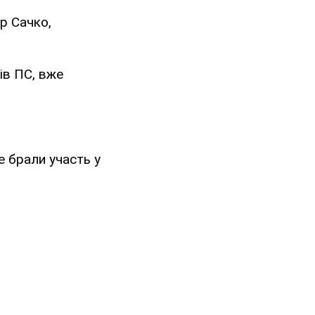
р Сачко,
ів ПС, вже
е брали участь у