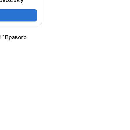
 OBOZ.UA у
ці "Правого