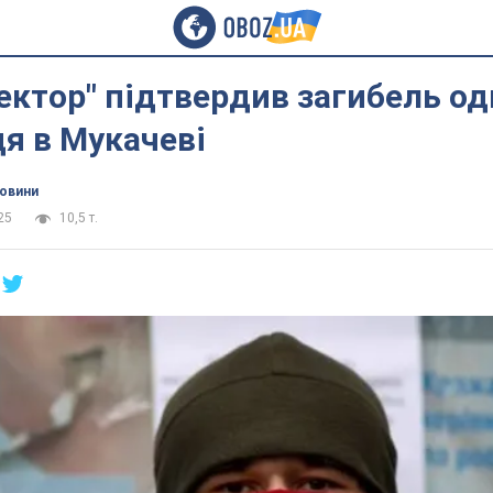
ектор" підтвердив загибель од
ця в Мукачеві
новини
25
10,5 т.