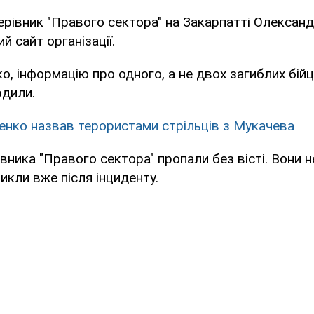
ерівник "Правого сектора" на Закарпатті Олександ
й сайт організації.
о, інформацію про одного, а не двох загиблих бійц
рдили.
нко назвав терористами стрільців з Мукачева
ника "Правого сектора" пропали без вісті. Вони н
никли вже після інциденту.