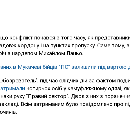
 що конфлікт почався з того часу, як представник
довж кордону і на пунктах пропуску. Саме тому, з
тріч з нардепом Михайлом Ланьо.
аних в Мукачеві бійців "ПС" залишили під вартою 
Обозреватель", під час слідчих дій за фактом под
затримали
чотирьох осіб у камуфляжному одязі, я
знаки руху "Правий сектор". Двоє з них з поранен
закладі. Всім затриманим було повідомлено про пі
очинів.