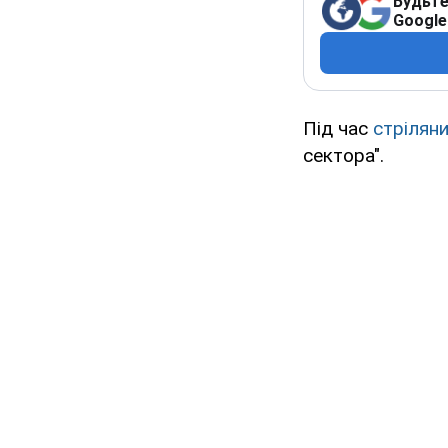
Будьте
Google
Під час
стрілян
сектора".