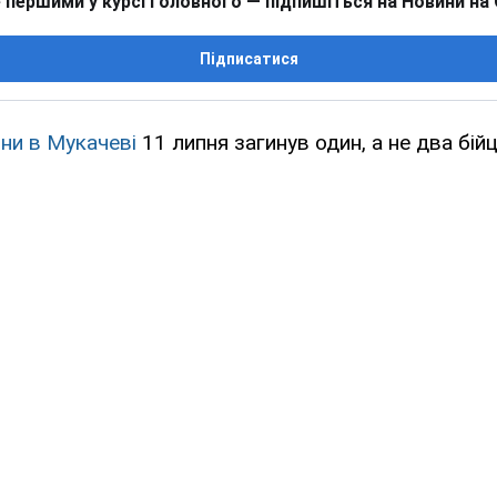
 першими у курсі головного — підпишіться на Новини на
Підписатися
ини в Мукачеві
11 липня загинув один, а не два бій