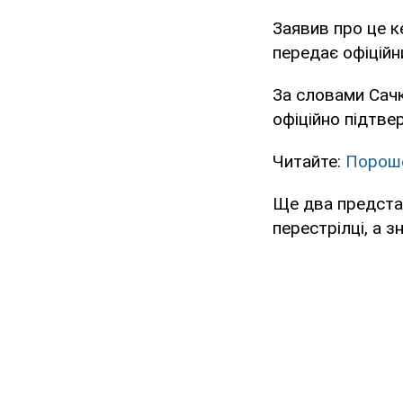
Заявив про це к
передає офіційни
За словами Сачк
офіційно підтве
Читайте:
Пороше
Ще два представ
перестрілці, а з