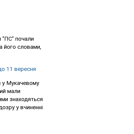
и "ПС" почали
а його словами,
до 11 вересня
ій у Мукачевому
кий мали
нями знаходяться
дозру у вчиненні