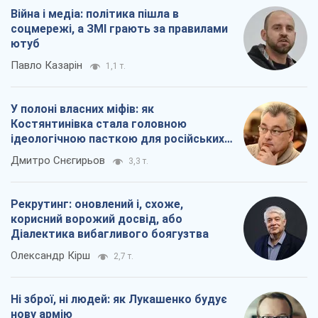
Війна і медіа: політика пішла в
соцмережі, а ЗМІ грають за правилами
ютуб
Павло Казарін
1,1 т.
У полоні власних міфів: як
Костянтинівка стала головною
ідеологічною пасткою для російських
окупантів
Дмитро Снєгирьов
3,3 т.
Рекрутинг: оновлений і, схоже,
корисний ворожий досвід, або
Діалектика вибагливого боягузтва
Олександр Кірш
2,7 т.
Ні зброї, ні людей: як Лукашенко будує
нову армію