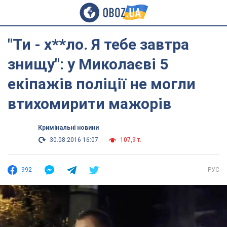
"Ти - х**ло. Я тебе завтра
знищу": у Миколаєві 5
екіпажів поліції не могли
втихомирити мажорів
Кримінальні новини
30.08.2016 16:07
107,9 т.
992
РУС