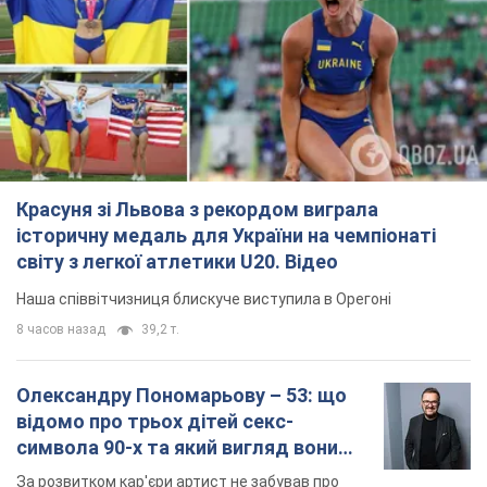
Красуня зі Львова з рекордом виграла
історичну медаль для України на чемпіонаті
світу з легкої атлетики U20. Відео
Наша співвітчизниця блискуче виступила в Орегоні
8 часов назад
39,2 т.
Олександру Пономарьову – 53: що
відомо про трьох дітей секс-
символа 90-х та який вигляд вони
мають
За розвитком кар'єри артист не забував про