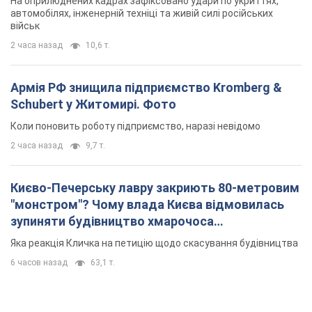
На оприлюднених кадрах зафіксовано удари по укриттях,
автомобілях, інженерній техніці та живій силі російських
військ
2 часа назад
10,6 т.
Армія РФ знищила підприємство Kromberg &
Schubert у Житомирі. Фото
Коли поновить роботу підприємство, наразі невідомо
2 часа назад
9,7 т.
Києво-Печерську лавру закриють 80-метровим
"монстром"? Чому влада Києва відмовилась
зупиняти будівництво хмарочоса
"московського вірянина"
Яка реакція Кличка на петицію щодо скасування будівництва
6 часов назад
63,1 т.