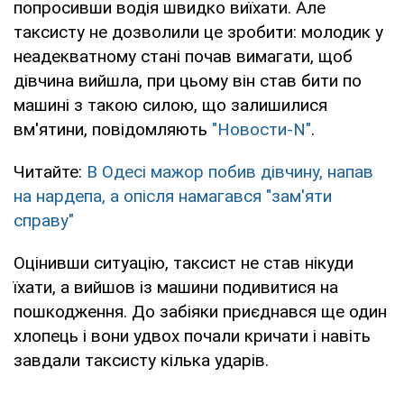
попросивши водія швидко виїхати. Але
таксисту не дозволили це зробити: молодик у
неадекватному стані почав вимагати, щоб
дівчина вийшла, при цьому він став бити по
машині з такою силою, що залишилися
вм'ятини, повідомляють
"Новости-N"
.
Читайте:
В Одесі мажор побив дівчину, напав
на нардепа, а опісля намагався "зам'яти
справу"
Оцінивши ситуацію, таксист не став нікуди
їхати, а вийшов із машини подивитися на
пошкодження. До забіяки приєднався ще один
хлопець і вони удвох почали кричати і навіть
завдали таксисту кілька ударів.