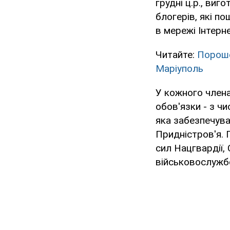
грудні ц.р., виг
блогерів, які п
в мережі Інтерне
Читайте:
Пороше
Маріуполь
У кожного члена
обов'язки - з ч
яка забезпечува
Придністров'я.
сил Нацгвардії,
військовослужбо