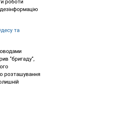
ати роботи
у дезінформацію
Одесу та
ководами
рив "бригаду",
ного
до розташування
колишній