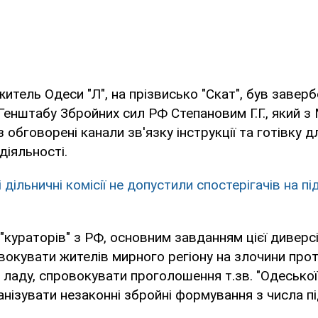
житель Одеси "Л", на прізвисько "Скат", був завер
Генштабу Збройних сил РФ Степановим Г.Г., який з
обговорені канали зв'язку інструкції та готівку дл
діяльності.
 дільничні комісії не допустили спостерігачів на п
"кураторів" з РФ, основним завданням цієї диверс
вокувати жителів мирного регіону на злочини про
 ладу, спровокувати проголошення т.зв. "Одеської
ганізувати незаконні збройні формування з числа п