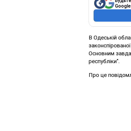
Будьте
Google
В Одеській обла
законспірованої
Основним завда
республіки".
Про це повідом