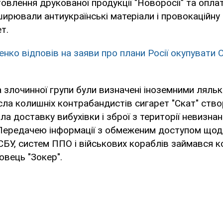
отовлення друкованої продукції "Новоросії" та опл
оширювали антиукраїнські матеріали і провокаційн
т.
нко відповів на заяви про плани Росії окупувати 
 злочинної групи були визначені іноземними ляль
исла колишніх контрабандистів сигарет "Скат" ство
ла доставку вибухівки і зброї з території невизна
 Передачею інформації з обмеженим доступом що
 СБУ, систем ППО і військових кораблів займався 
вець "Зокер".