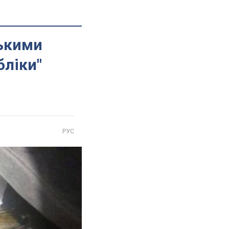
ськими
бліки"
РУС