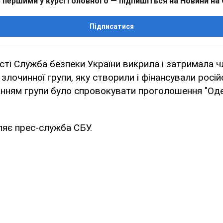
 першими у курсі головного — підпишіться на Новини на
Підписатися
сті Служба безпеки України викрила і затримала ч
 злочинної групи, яку створили і фінансували росій
нням групи було спровокувати проголошення "Оде
ляє прес-служба СБУ.