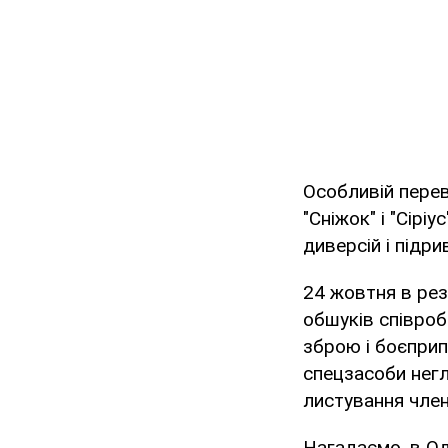
Особливій перев
"Сніжок" і "Сір
диверсій і підри
24 жовтня в рез
обшуків співроб
зброю і боєприпа
спецзасоби негл
листування член
Нагадаємо, в Од