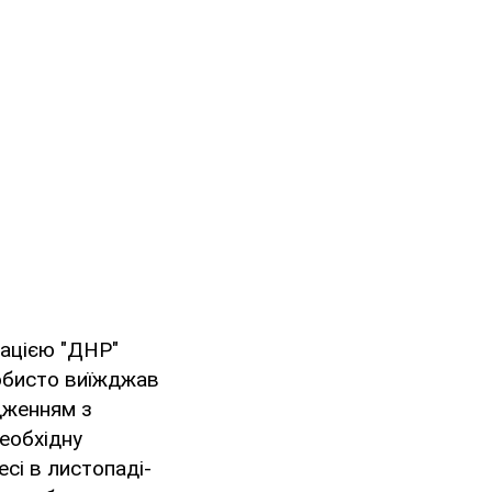
зацією "ДНР"
собисто виїжджав
дженням з
еобхідну
есі в листопаді-