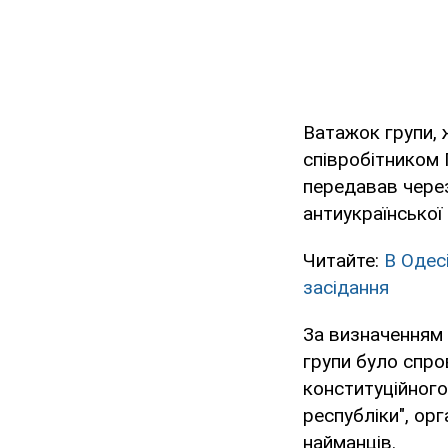
Ватажок групи, 
співробітником 
передавав через 
антиукраїнської 
Читайте:
В Одесі
засідання
За визначенням 
групи було спро
конституційного
республіки", ор
найманців.