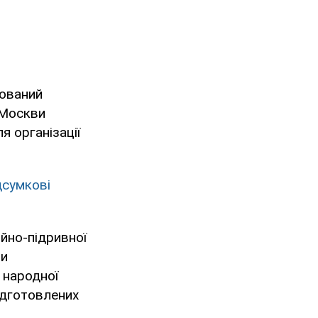
бований
 Москви
я організації
ідсумкові
ійно-підривної
ти
 народної
ідготовлених