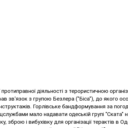
 протиправної діяльності з терористичною органі
вав зв'язок з групою Безлера ("Біса"), до якого о
інструктажів. Горлівське бандформування за пого
цслужбами мало надавати одеській групі "Ската" н
ку, зброю і вибухівку для організації терактів в Од