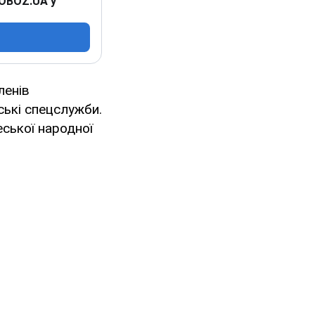
 OBOZ.UA у
ленів
ські спецслужби.
ської народної