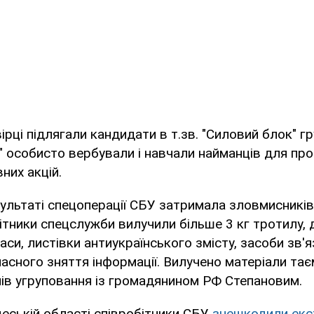
ірці підлягали кандидати в т.зв. "Силовий блок" г
іус" особисто вербували і навчали найманців для пр
вних акцій.
ультаті спецоперації СБУ затримала зловмисників.
ітники спецслужби вилучили більше 3 кг тротилу, 
си, листівки антиукраїнського змісту, засоби зв'яз
асного зняття інформації. Вилучено матеріали та
ів угруповання із громадянином РФ Степановим.
еській області співробітники СБУ
знешкодили екс