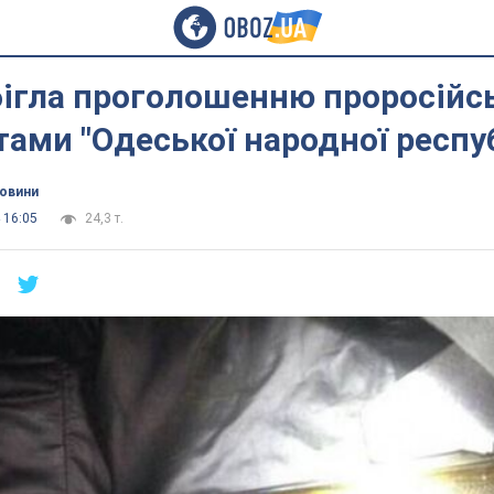
бігла проголошенню проросій
ами "Одеської народної респу
новини
 16:05
24,3 т.