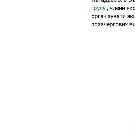
групу
, члени як
організувати акц
позачергових ви