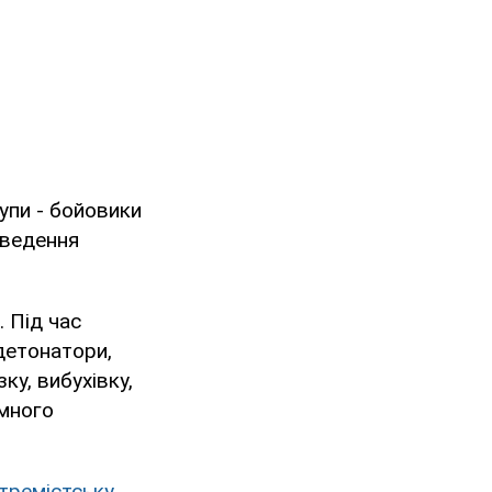
рупи - бойовики
оведення
 Під час
детонатори,
ку, вибухівку,
ємного
тремістську