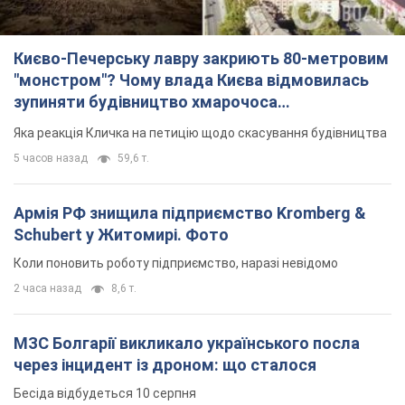
Києво-Печерську лавру закриють 80-метровим
"монстром"? Чому влада Києва відмовилась
зупиняти будівництво хмарочоса
"московського вірянина"
Яка реакція Кличка на петицію щодо скасування будівництва
5 часов назад
59,6 т.
Армія РФ знищила підприємство Kromberg &
Schubert у Житомирі. Фото
Коли поновить роботу підприємство, наразі невідомо
2 часа назад
8,6 т.
МЗС Болгарії викликало українського посла
через інцидент із дроном: що сталося
Бесіда відбудеться 10 серпня