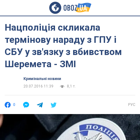
Нацполіція скликала
термінову нараду з ГПУ і
СБУ у зв'язку з вбивством
Шеремета - ЗМІ
Кримінальні новини
20.07.2016 11:39
8,1 т.
0
РУС