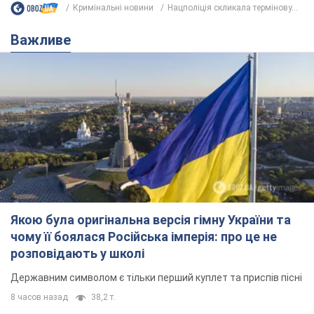
Кримінальні новини
Нацполіція скликала термінову...
Важливе
Якою була оригінальна версія гімну України та
чому її боялася Російська імперія: про це не
розповідають у школі
Державним символом є тільки перший куплет та приспів пісні
8 часов назад
38,2 т.