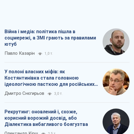
Війна і медіа: політика пішла в
соцмережі, а ЗМІ грають за правилами
ютуб
Павло Казарін
1,0 т.
У полоні власних міфів: як
Костянтинівка стала головною
ідеологічною пасткою для російських
окупантів
Дмитро Снєгирьов
3,0 т.
Рекрутинг: оновлений і, схоже,
корисний ворожий досвід, або
Діалектика вибагливого боягузтва
Олександр Кірш
2,5 т.