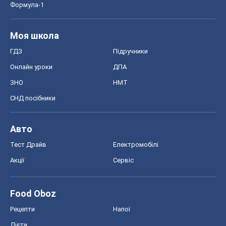
Формула-1
Моя школа
ГДЗ
Підручники
Онлайн уроки
ДПА
ЗНО
НМТ
СНД посібники
Авто
Тест Драйв
Електромобілі
Акції
Сервіс
Food Oboz
Рецепти
Напої
Дієти