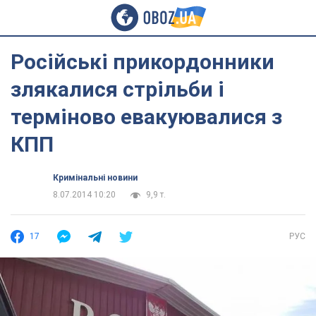
Російські прикордонники
злякалися стрільби і
терміново евакуювалися з
КПП
Кримінальні новини
8.07.2014 10:20
9,9 т.
17
РУС