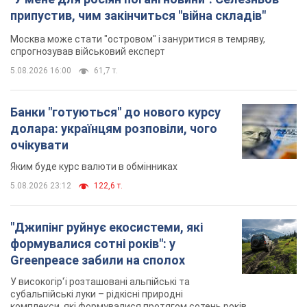
припустив, чим закінчиться "війна складів"
Москва може стати "островом" і зануритися в темряву,
спрогнозував військовий експерт
5.08.2026 16:00
61,7 т.
Банки "готуються" до нового курсу
долара: українцям розповіли, чого
очікувати
Яким буде курс валюти в обмінниках
5.08.2026 23:12
122,6 т.
"Джипінг руйнує екосистеми, які
формувалися сотні років": у
Greenpeace забили на сполох
У високогір'ї розташовані альпійські та
субальпійські луки – рідкісні природні
комплекси, які формувалися протягом сотень років