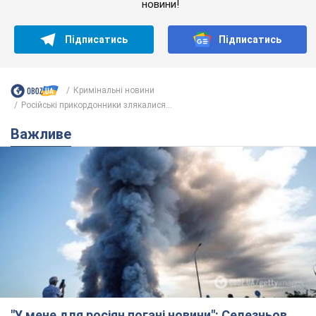
новини!
Підписатись
Підписатись
Кримінальні новини
Російські прикордонники злякалися...
Важливе
"У мене для росіян погані новини": Селезньов