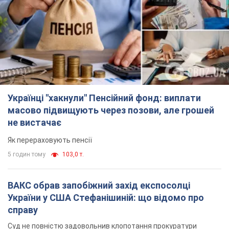
Українці "хакнули" Пенсійний фонд: виплати
масово підвищують через позови, але грошей
не вистачає
Як перераховують пенсії
5 годин тому
103,0 т.
ВАКС обрав запобіжний захід експосолці
України у США Стефанішиній: що відомо про
справу
Суд не повністю задовольнив клопотання прокуратури