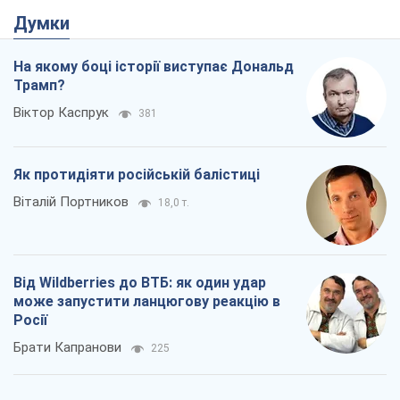
Думки
На якому боці історії виступає Дональд
Трамп?
Віктор Каспрук
381
Як протидіяти російській балістиці
Віталій Портников
18,0 т.
Від Wildberries до ВТБ: як один удар
може запустити ланцюгову реакцію в
Росії
Брати Капранови
225