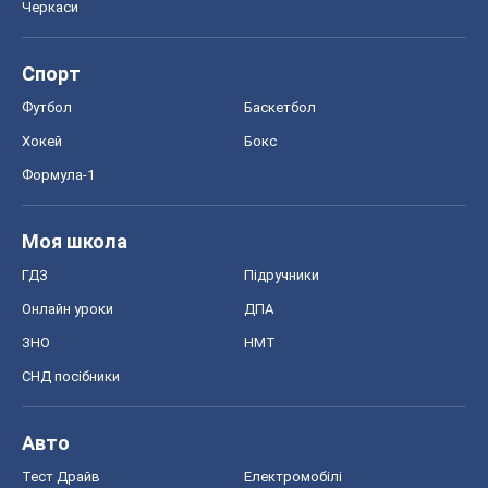
Черкаси
Спорт
Футбол
Баскетбол
Хокей
Бокс
Формула-1
Моя школа
ГДЗ
Підручники
Онлайн уроки
ДПА
ЗНО
НМТ
СНД посібники
Авто
Тест Драйв
Електромобілі