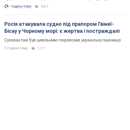
годину тому
4,0 т.
Росія атакувала судно під прапором Гвінеї-
Бісау у Чорному морі: є жертва і постраждалі
Суховантаж був цивільним і перевозив українську пшеницю
2 години тому
1,1 т.