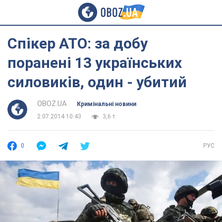
Спікер АТО: за добу
поранені 13 українських
силовиків, один - убитий
OBOZ.UA
Кримінальні новини
2.07.2014 10:43
3,6 т.
0
РУС