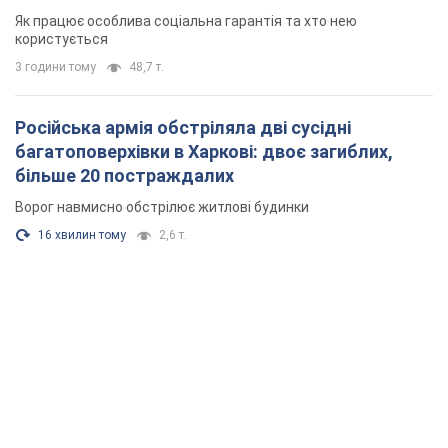
Як працює особлива соціальна гарантія та хто нею
користується
3 години тому
48,7 т.
Російська армія обстріляла дві сусідні
багатоповерхівки в Харкові: двоє загиблих,
більше 20 постраждалих
Ворог навмисно обстрілює житлові будинки
16 хвилин тому
2,6 т.