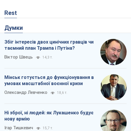
Rest
Думки
Збіг інтересів двох цинічних гравців чи
таємний план Трампа і Путіна?
Віктор Швець
14,3 т.
Мінськ готується до функціонування в
умовах масштабної воєнної кризи
Олександр Левченко
18,6 т.
Ні зброї, ні людей: як Лукашенко будує
нову армію
Ігар Тишкевич
15,7 т.