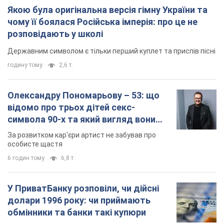
Якою була оригінальна версія гімну України та
чому її боялася Російська імперія: про це не
розповідають у школі
Державним символом є тільки перший куплет та приспів пісні
годину тому
2,6 т.
Олександру Пономарьову – 53: що
відомо про трьох дітей секс-
символа 90-х та який вигляд вони
мають
За розвитком кар'єри артист не забував про
особисте щастя
6 годин тому
6,8 т.
У ПриватБанку розповіли, чи дійсні
долари 1996 року: чи приймають
обмінники та банки такі купюри