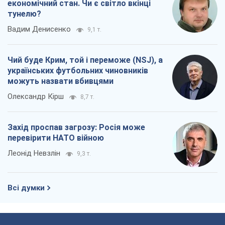
економічний стан. Чи є світло вкінці
тунелю?
Вадим Денисенко
9,1 т.
Чий буде Крим, той і переможе (NSJ), а
українських футбольних чиновників
можуть назвати вбивцями
Олександр Кірш
8,7 т.
Захід проспав загрозу: Росія може
перевірити НАТО війною
Леонід Невзлін
9,3 т.
Всі думки