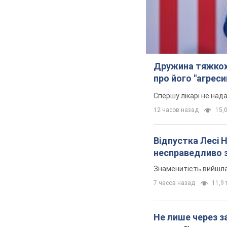
Дружина тяжкох
про його "агреси
Спершу лікарі не над
12 часов назад
15,0
Відпустка Лесі 
несправедливо 
Знаменитість вийшла 
7 часов назад
11,9 т
Не лише через з