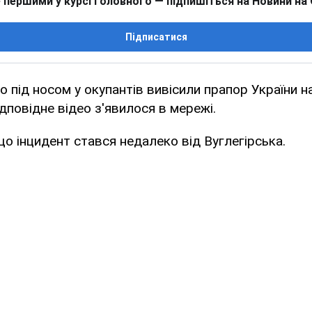
 першими у курсі головного — підпишіться на Новини на
Підписатися
 під носом у окупантів вивісили прапор України н
ідповідне відео з'явилося в мережі.
що інцидент стався недалеко від Вуглегірська.