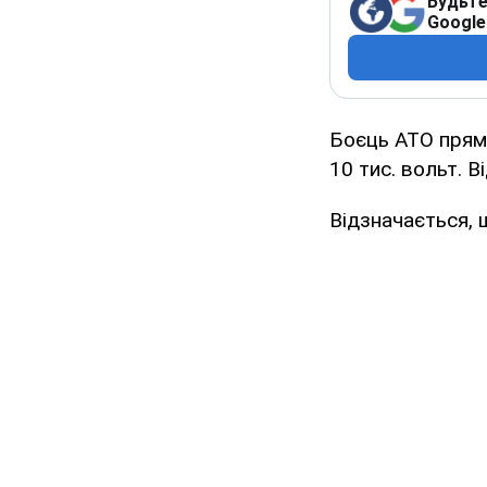
Будьте
Google
Боєць АТО прямо
10 тис. вольт. В
Відзначається, 