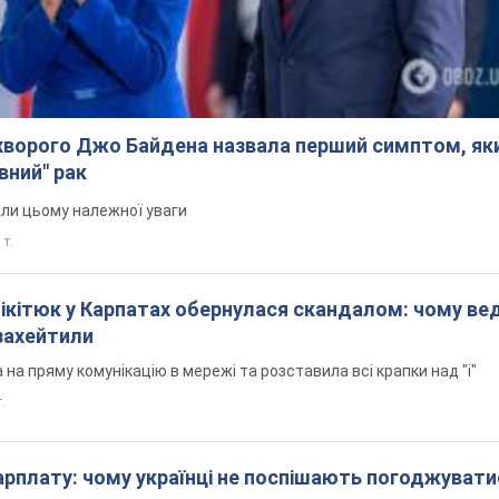
ворого Джо Байдена назвала перший симптом, яки
вний" рак
али цьому належної уваги
 т.
Нікітюк у Карпатах обернулася скандалом: чому ве
захейтили
на пряму комунікацію в мережі та розставила всі крапки над "і"
.
арплату: чому українці не поспішають погоджувати