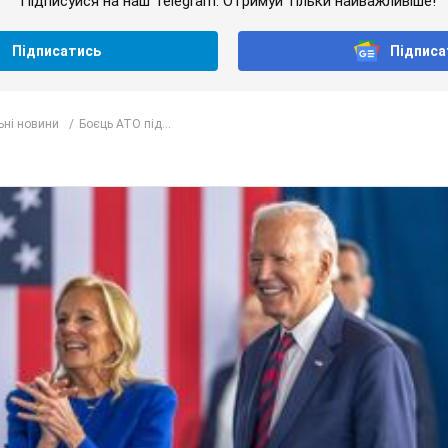
Підписуйся на наш Telegram. Отримуй тільки найважливіше!
Підписатись
Підписа
ьні новини
Боєць АТО під...