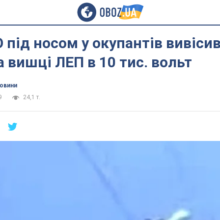
 під носом у окупантів вивіси
а вишці ЛЕП в 10 тис. вольт
новини
9
24,1 т.