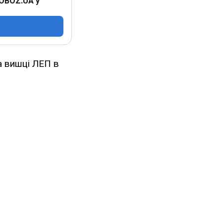
 OBOZ.UA у
а вишці ЛЕП в