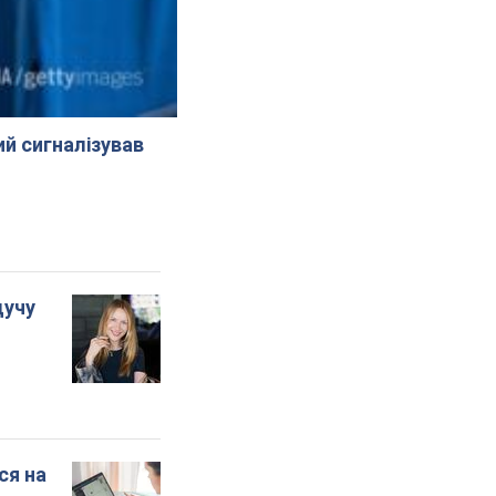
й сигналізував
дучу
ся на