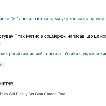
ізька Січ" засяяла кольорами українського прапор
тувач Птах Метис в соцмережі написав, що це йо
.
-метровій вінницькій телевежі з'явився українськи
їні