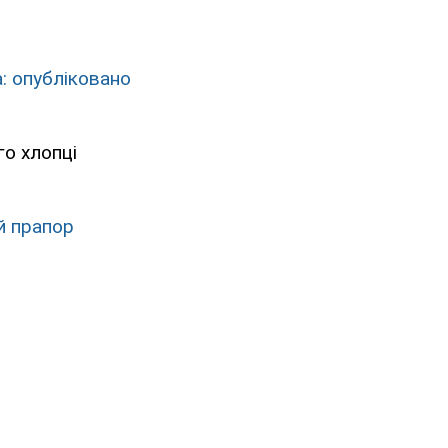
а: опубліковано
го хлопці
й прапор