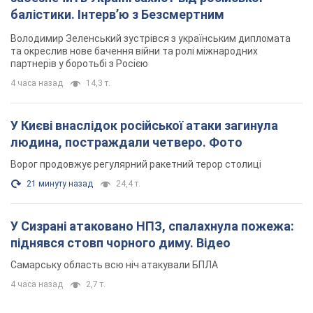
балістики. Інтерв’ю з Безсмертним
Володимир Зеленський зустрівся з українським дипломата
та окреслив нове бачення війни та ролі міжнародних
партнерів у боротьбі з Росією
4 часа назад
14,3 т.
У Києві внаслідок російської атаки загинула
людина, постраждали четверо. Фото
Ворог продовжує регулярний ракетний терор столиці
21 минуту назад
24,4 т.
У Сизрані атаковано НПЗ, спалахнула пожежа:
піднявся стовп чорного диму. Відео
Самарську область всю ніч атакували БПЛА
4 часа назад
2,7 т.