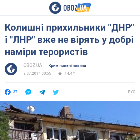
Колишні прихильники "ДНР"
і "ЛНР" вже не вірять у добрі
наміри терористів
OBOZ.UA
Кримінальні новини
9.07.2014 00:55
14,4 т.
37
РУС