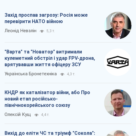
Захід проспав загрозу: Росія може
перевірити НАТО війною
Леонід Невзлін
5,3 т.
"Варта" та "Новатор" витримали
кулеметний обстріл і удар FPV-дрона,
врятувавши життя офіцеру ЗСУ
Українська Бронетехніка
4,3 т.
КНДР як каталізатор війни, або Про
новий етап російсько-
північнокорейського союзу
Олексій Кущ
4,4 т.
Вихід до еліти ЧС та тріумф "Сокола":