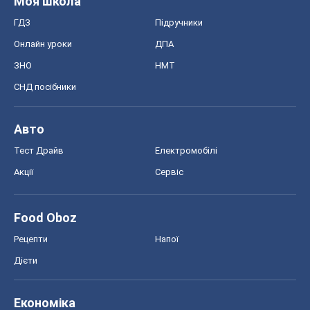
Моя школа
ГДЗ
Підручники
Онлайн уроки
ДПА
ЗНО
НМТ
СНД посібники
Авто
Тест Драйв
Електромобілі
Акції
Сервіс
Food Oboz
Рецепти
Напої
Дієти
Економіка