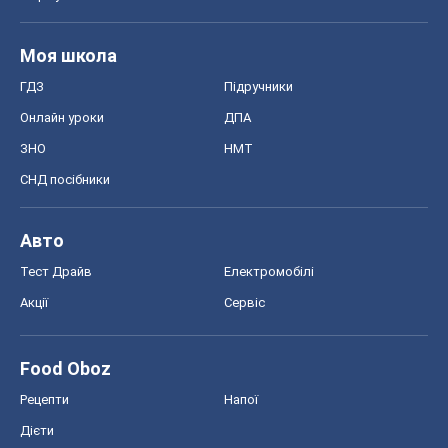
Моя школа
ГДЗ
Підручники
Онлайн уроки
ДПА
ЗНО
НМТ
СНД посібники
Авто
Тест Драйв
Електромобілі
Акції
Сервіс
Food Oboz
Рецепти
Напої
Дієти