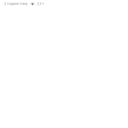
2 години тому
3,5 т.