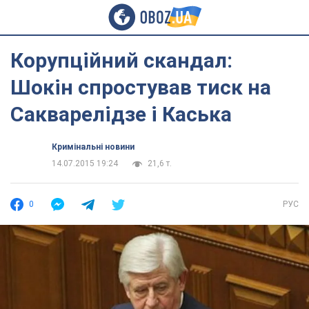
Корупційний скандал:
Шокін спростував тиск на
Сакварелідзе і Каська
Кримінальні новини
14.07.2015 19:24
21,6 т.
0
РУС