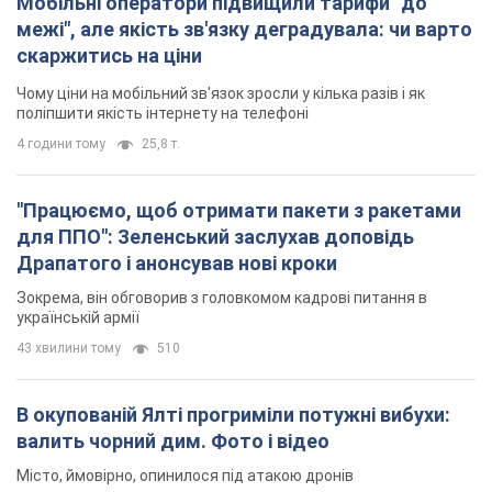
Мобільні оператори підвищили тарифи "до
межі", але якість зв'язку деградувала: чи варто
скаржитись на ціни
Чому ціни на мобільний зв'язок зросли у кілька разів і як
поліпшити якість інтернету на телефоні
4 години тому
25,8 т.
"Працюємо, щоб отримати пакети з ракетами
для ППО": Зеленський заслухав доповідь
Драпатого і анонсував нові кроки
Зокрема, він обговорив з головкомом кадрові питання в
українській армії
43 хвилини тому
510
В окупованій Ялті прогриміли потужні вибухи:
валить чорний дим. Фото і відео
Місто, ймовірно, опинилося під атакою дронів