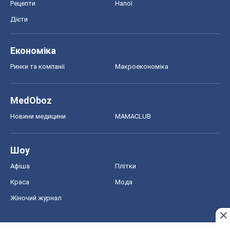
Рецепти
Напої
Дієти
Економіка
Ринки та компанії
Макроекономіка
MedOboz
Новини медицини
MAMACLUB
Шоу
Афіша
Плітки
Краса
Мода
Жіночий журнал