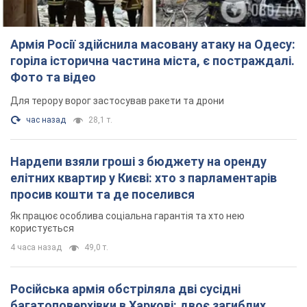
Армія Росії здійснила масовану атаку на Одесу:
горіла історична частина міста, є постраждалі.
Фото та відео
Для терору ворог застосував ракети та дрони
час назад
28,1 т.
Нардепи взяли гроші з бюджету на оренду
елітних квартир у Києві: хто з парламентарів
просив кошти та де поселився
Як працює особлива соціальна гарантія та хто нею
користується
4 часа назад
49,0 т.
Російська армія обстріляла дві сусідні
багатоповерхівки в Харкові: двоє загиблих,