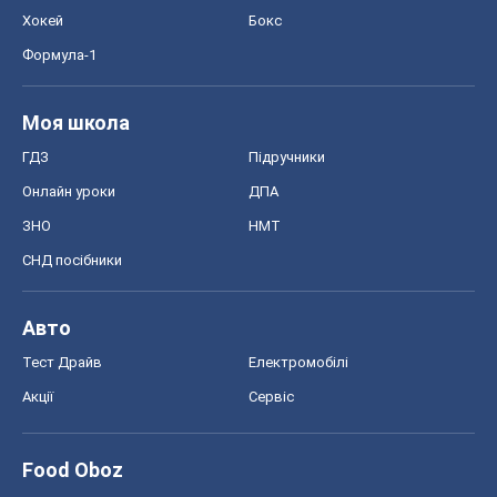
Хокей
Бокс
Формула-1
Моя школа
ГДЗ
Підручники
Онлайн уроки
ДПА
ЗНО
НМТ
СНД посібники
Авто
Тест Драйв
Електромобілі
Акції
Сервіс
Food Oboz