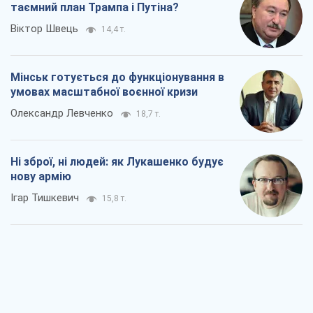
таємний план Трампа і Путіна?
Віктор Швець
14,4 т.
Мінськ готується до функціонування в
умовах масштабної воєнної кризи
Олександр Левченко
18,7 т.
Ні зброї, ні людей: як Лукашенко будує
нову армію
Ігар Тишкевич
15,8 т.