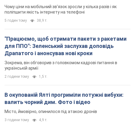
Чому ціни на мобільний зв'язок зросли у кілька разів і як
поліпшити якість інтернету на телефоні
5 годин тому
38,9 т.
"Працюємо, щоб отримати пакети з ракетами
для ППО": Зеленський заслухав доповідь
Драпатого і анонсував нові кроки
Зокрема, він обговорив з головкомом кадрові питання в
українській армії
2 години тому
1,5 т.
В окупованій Ялті прогриміли потужні вибухи:
валить чорний дим. Фото і відео
Місто, ймовірно, опинилося під атакою дронів
3 години тому
4,9 т.